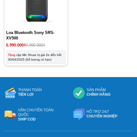
Loa Bluetooth Sony SRS-
XV500
Giá
Giá
6.990.000
₫
9.990.000
₫
gốc
hiện
là:
tại
Tặng
cặp Mic Shure trị giá 2tr đến hết
9.990.000₫.
là:
30/04/2025 (Số lượng có hạn)
6.990.000₫.
THANH TOÁN
SẢN PHẨM
TIỆN LỢI
CHÍNH HÃNG
VẬN CHUYỂN TOÀN
HỖ TRỢ 24/7
QUỐC
CHUYÊN NGHIỆP
SHIP COD