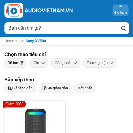
Bỏ
qua
Giỏ hàng
nội
Tìm
dung
kiếm:
Home
»
Loa Sony XV500
Chọn theo tiêu chí
Bộ lọc
Giá
Công suất
Thương hiệu
Sắp xếp theo
Giá tăng dần
Giá giảm dần
Mới nhất
Giảm 30%