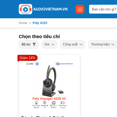
Bỏ
Tìm
qua
kiếm:
nội
dung
Home
»
Poly 4320
Chọn theo tiêu chí
Bộ lọc
Giá
Công suất
Thương hiệu
Giảm 14%