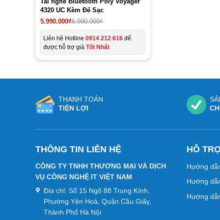
Tai nghe Bluetooth Poly Voyager
4320 UC Kèm Đế Sạc
5.990.000
₫
6.990.000
₫
Liên hệ Hotline
0914 212 616
để
được hỗ trợ giá
Tốt Nhất
THANH TOÁN
SẢ
TIỆN LỢI
CH
THÔNG TIN LIÊN HỆ
HỖ TR
CÔNG TY TNHH THƯƠNG MẠI VÀ DỊCH
Hướng dẫ
VỤ CÔNG NGHỆ IT VIỆT NAM
Hướng dẫn
Địa chỉ:
Số 15 Ngõ 88 Trung Kính,
Hướng dẫn
Phường Yên Hoà, Quận Cầu Giấy,
Thành Phố Hà Nội