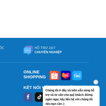
ỐC
HỖ TRỢ 24/7
CHUYÊN NGHIỆP
ONLINE
SHOPPING
KẾT NỐI VỚI CHÚNG TÔI
Chúng tôi ở đây và luôn sẵn sàng hỗ
trợ và tư vấn cho quý khách. Đừng
ngần ngại, hãy liên hệ với chúng tôi
nếu bạn cần :)