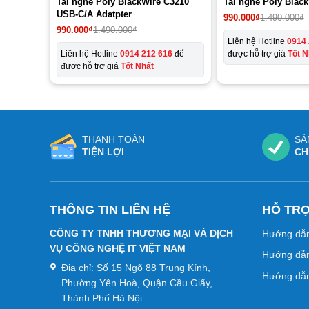
Tai nghe Poly BlackWire C3210
Tai nghe Poly Blac
USB-C/A Adatpter
990.000
₫
1.490.000
₫
Giá
Giá
990.000
₫
1.490.000
₫
gốc
hiện
Liên hệ Hotline
0914 
là:
tại
Liên hệ Hotline
0914 212 616
để
được hỗ trợ giá
Tốt N
1.490.000₫.
là:
được hỗ trợ giá
Tốt Nhất
990.000₫.
THANH TOÁN
SẢ
TIỆN LỢI
CH
THÔNG TIN LIÊN HỆ
HỖ TR
CÔNG TY TNHH THƯƠNG MẠI VÀ DỊCH
Hướng dẫ
VỤ CÔNG NGHỆ IT VIỆT NAM
Hướng dẫn
Địa chỉ:
Số 15 Ngõ 88 Trung Kính,
Hướng dẫn
Phường Yên Hoà, Quận Cầu Giấy,
Thành Phố Hà Nội