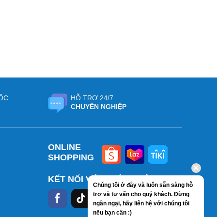
ỐC
HỖ TRỢ 24/7
CHUYÊN NGHIỆP
ONLINE
SHOPPING
KẾT NỐI VỚI CHÚNG TÔI
Chúng tôi ở đây và luôn sẵn sàng hỗ
trợ và tư vấn cho quý khách. Đừng
ngần ngại, hãy liên hệ với chúng tôi
nếu bạn cần :)