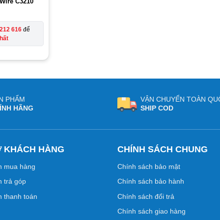
kWire C3210
212 616
để
hất
N PHẨM
VẬN CHUYỂN TOÀN QU
ÍNH HÃNG
SHIP COD
Ợ KHÁCH HÀNG
CHÍNH SÁCH CHUNG
n mua hàng
Chính sách bảo mật
 trả góp
Chính sách bảo hành
 thanh toán
Chính sách đổi trả
Chính sách giao hàng