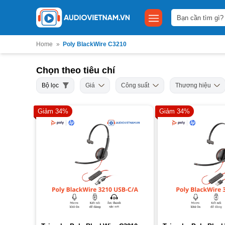
Bỏ
Tìm
qua
kiếm:
nội
dung
Home
»
Poly BlackWire C3210
Chọn theo tiêu chí
Bộ lọc
Giá
Công suất
Thương hiệu
Giảm 34%
Giảm 34%