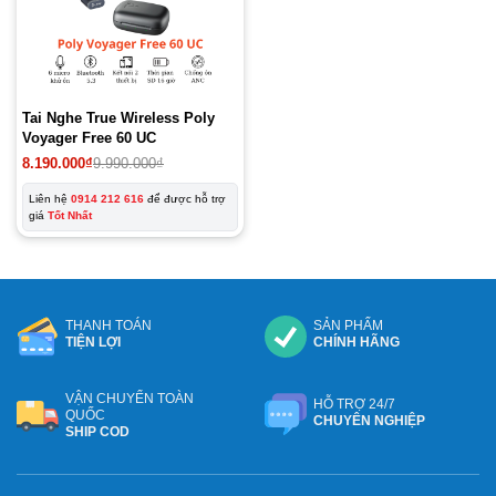
Tai Nghe True Wireless Poly
Voyager Free 60 UC
8.190.000
₫
9.990.000
₫
Liên hệ
0914 212 616
để được hỗ trợ
giá
Tốt Nhất
THANH TOÁN
SẢN PHẨM
TIỆN LỢI
CHÍNH HÃNG
VẬN CHUYỂN TOÀN
HỖ TRỢ 24/7
QUỐC
CHUYÊN NGHIỆP
SHIP COD