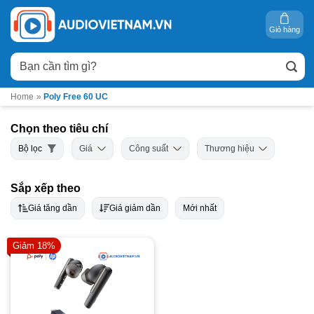
Bỏ
qua
Giỏ hàng
nội
Tìm
dung
kiếm:
Home
»
Poly Free 60 UC
Chọn theo tiêu chí
Bộ lọc
Giá
Công suất
Thương hiệu
Sắp xếp theo
Giá tăng dần
Giá giảm dần
Mới nhất
Giảm 18%