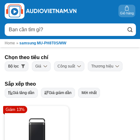
Bỏ
qua
Giỏ hàng
nội
Tìm
dung
kiếm:
Home
»
samsung MU-PH8T0S/WW
Chọn theo tiêu chí
Bộ lọc
Giá
Công suất
Thương hiệu
Sắp xếp theo
Giá tăng dần
Giá giảm dần
Mới nhất
Giảm 13%