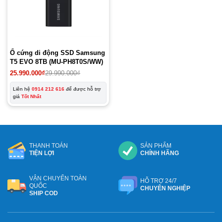
Ổ cứng di động SSD Samsung
T5 EVO 8TB (MU-PH8T0S/WW)
Giá
Giá
25.990.000
₫
29.990.000
₫
gốc
hiện
là:
tại
Liên hệ
0914 212 616
để được hỗ trợ
29.990.000₫.
là:
giá
Tốt Nhất
25.990.000₫.
THANH TOÁN
SẢN PHẨM
TIỆN LỢI
CHÍNH HÃNG
VẬN CHUYỂN TOÀN
HỖ TRỢ 24/7
QUỐC
CHUYÊN NGHIỆP
SHIP COD