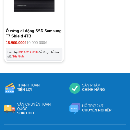
Ổ cứng di động SSD Samsung
T7 Shield 4TB
Giá
Giá
18.900.000
₫
19.990.000
₫
gốc
hiện
là:
tại
Liên hệ
0914 212 616
để được hỗ trợ
19.990.000₫.
là:
giá
Tốt Nhất
18.900.000₫.
THANH TOÁN
SẢN PHẨM
TIỆN LỢI
CHÍNH HÃNG
VẬN CHUYỂN TOÀN
HỖ TRỢ 24/7
QUỐC
CHUYÊN NGHIỆP
SHIP COD