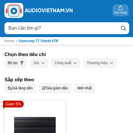
Bỏ
qua
Giỏ hàng
nội
Tìm
dung
kiếm:
Home
»
Samsung T7 Shield 4TB
Chọn theo tiêu chí
Bộ lọc
Giá
Công suất
Thương hiệu
Sắp xếp theo
Giá tăng dần
Giá giảm dần
Mới nhất
Giảm 5%