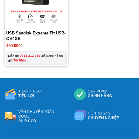
USB Sandisk Extreme Fit USB-
C 64GB
490.000
₫
Liên hệ
0914 212 616
để được hỗ trợ
giá
Tốt Nhất
THANH TOÁN
SẢN PHẨM
TIỆN LỢI
CHÍNH HÃNG
VẬN CHUYỂN TOÀN
HỖ TRỢ 24/7
QUỐC
CHUYÊN NGHIỆP
SHIP COD