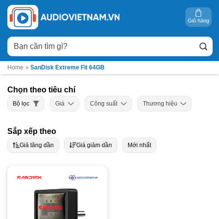
Bỏ
qua
Giỏ hàng
nội
Tìm
dung
kiếm:
Home
»
SanDisk Extreme Fit 64GB
Chọn theo tiêu chí
Bộ lọc
Giá
Công suất
Thương hiệu
Sắp xếp theo
Giá tăng dần
Giá giảm dần
Mới nhất