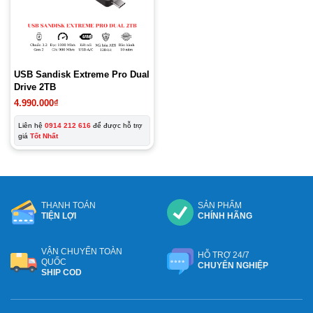
USB Sandisk Extreme Pro Dual
Drive 2TB
4.990.000
₫
Liên hệ
0914 212 616
để được hỗ trợ
giá
Tốt Nhất
THANH TOÁN
SẢN PHẨM
TIỆN LỢI
CHÍNH HÃNG
VẬN CHUYỂN TOÀN
HỖ TRỢ 24/7
QUỐC
CHUYÊN NGHIỆP
SHIP COD