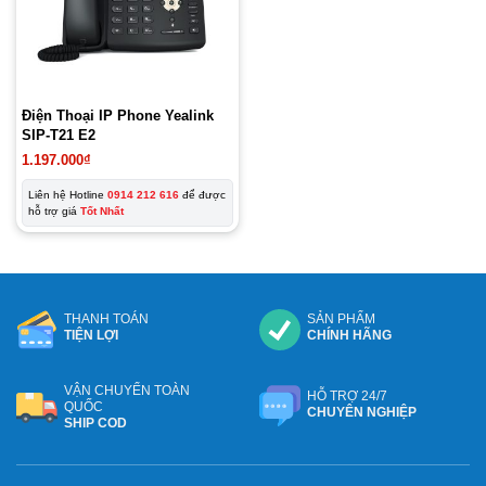
Điện Thoại IP Phone Yealink
SIP-T21 E2
1.197.000
₫
Liên hệ Hotline
0914 212 616
để được
hỗ trợ giá
Tốt Nhất
THANH TOÁN
SẢN PHẨM
TIỆN LỢI
CHÍNH HÃNG
VẬN CHUYỂN TOÀN
HỖ TRỢ 24/7
QUỐC
CHUYÊN NGHIỆP
SHIP COD