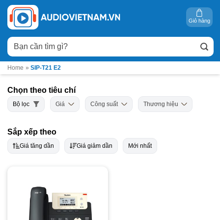
Bỏ
qua
Giỏ hàng
nội
Tìm
dung
kiếm:
Home
»
SIP-T21 E2
Chọn theo tiêu chí
Bộ lọc
Giá
Công suất
Thương hiệu
Sắp xếp theo
Giá tăng dần
Giá giảm dần
Mới nhất