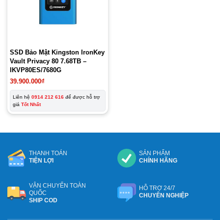
SSD Bảo Mật Kingston IronKey
Vault Privacy 80 7.68TB –
IKVP80ES/7680G
39.900.000
₫
Liên hệ
0914 212 616
để được hỗ trợ
giá
Tốt Nhất
THANH TOÁN
SẢN PHẨM
TIỆN LỢI
CHÍNH HÃNG
VẬN CHUYỂN TOÀN
HỖ TRỢ 24/7
QUỐC
CHUYÊN NGHIỆP
SHIP COD