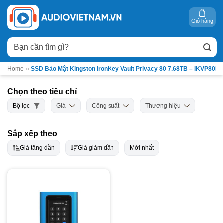
Bỏ
qua
Giỏ hàng
nội
Tìm
dung
kiếm:
Home
»
SSD Bảo Mật Kingston IronKey Vault Privacy 80 7.68TB – IKVP80E
Chọn theo tiêu chí
Bộ lọc
Giá
Công suất
Thương hiệu
Sắp xếp theo
Giá tăng dần
Giá giảm dần
Mới nhất