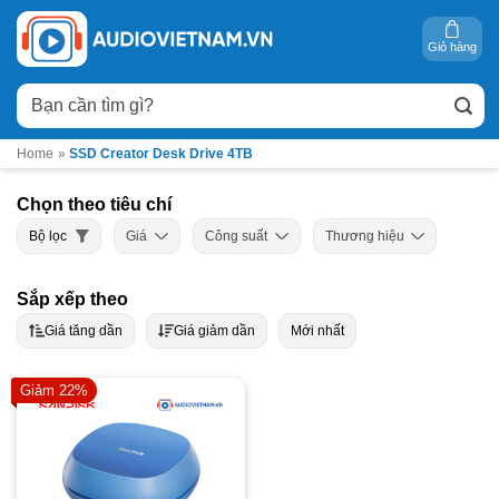
Bỏ
qua
Giỏ hàng
nội
Tìm
dung
kiếm:
Home
»
SSD Creator Desk Drive 4TB
Chọn theo tiêu chí
Bộ lọc
Giá
Công suất
Thương hiệu
Sắp xếp theo
Giá tăng dần
Giá giảm dần
Mới nhất
Giảm 22%