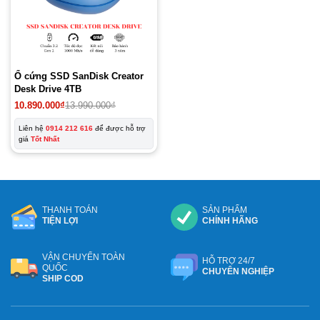
Ổ cứng SSD SanDisk Creator
Desk Drive 4TB
Giá
Giá
10.890.000
₫
13.990.000
₫
gốc
hiện
là:
tại
Liên hệ
0914 212 616
để được hỗ trợ
13.990.000₫.
là:
giá
Tốt Nhất
10.890.000₫.
THANH TOÁN
SẢN PHẨM
TIỆN LỢI
CHÍNH HÃNG
VẬN CHUYỂN TOÀN
HỖ TRỢ 24/7
QUỐC
CHUYÊN NGHIỆP
SHIP COD