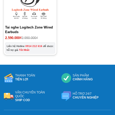
Tai nghe Logitech Zone Wired
Earbuds
2.590.000
₫
2.990.000
₫
Liên hệ Hotline
0914 212 616
để được
hỗ trợ giá
Tốt Nhất
THANH TOÁN
SẢN PHẨM
TIỆN LỢI
CHÍNH HÃNG
VẬN CHUYỂN TOÀN
HỖ TRỢ 24/7
QUỐC
CHUYÊN NGHIỆP
SHIP COD