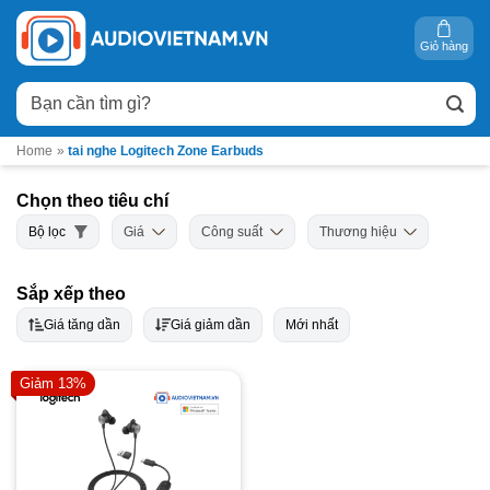
Bỏ
qua
Giỏ hàng
nội
Tìm
dung
kiếm:
Home
»
tai nghe Logitech Zone Earbuds
Chọn theo tiêu chí
Bộ lọc
Giá
Công suất
Thương hiệu
Sắp xếp theo
Giá tăng dần
Giá giảm dần
Mới nhất
Giảm 13%