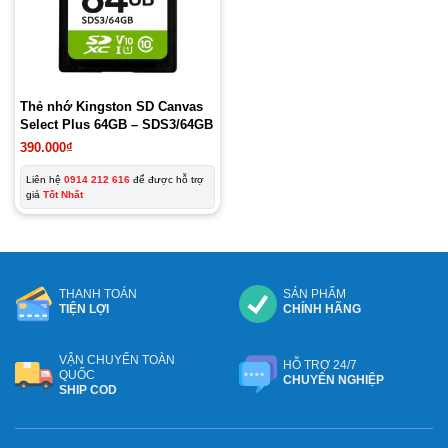
Thẻ nhớ Kingston SD Canvas
Select Plus 64GB – SDS3/64GB
390.000
₫
Liên hệ
0914 212 616
để được hỗ trợ
giá
Tốt Nhất
THANH TOÁN
SẢN PHẨM
TIỆN LỢI
CHÍNH HÃNG
VẬN CHUYỂN TOÀN
HỖ TRỢ 24/7
QUỐC
CHUYÊN NGHIỆP
SHIP COD