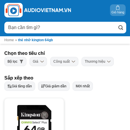
Bỏ
qua
Giỏ hàng
nội
Tìm
dung
kiếm:
Home
»
thẻ nhớ kington 64gb
Chọn theo tiêu chí
Bộ lọc
Giá
Công suất
Thương hiệu
Sắp xếp theo
Giá tăng dần
Giá giảm dần
Mới nhất