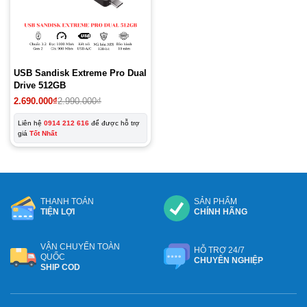
USB Sandisk Extreme Pro Dual
Drive 512GB
Giá
Giá
2.690.000
₫
2.990.000
₫
gốc
hiện
là:
tại
Liên hệ
0914 212 616
để được hỗ trợ
2.990.000₫.
là:
giá
Tốt Nhất
2.690.000₫.
THANH TOÁN
SẢN PHẨM
TIỆN LỢI
CHÍNH HÃNG
VẬN CHUYỂN TOÀN
HỖ TRỢ 24/7
QUỐC
CHUYÊN NGHIỆP
SHIP COD