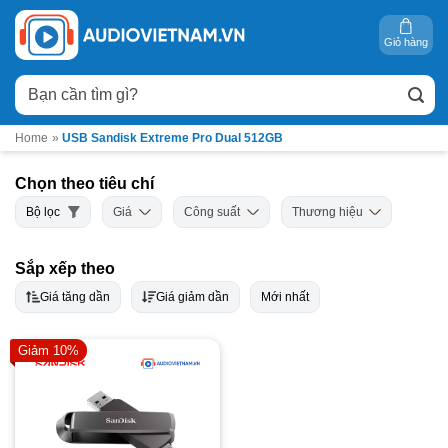
Bỏ
qua
Giỏ hàng
nội
Tìm
dung
kiếm:
Home
»
USB Sandisk Extreme Pro Dual 512GB
Chọn theo tiêu chí
Bộ lọc
Giá
Công suất
Thương hiệu
Sắp xếp theo
Giá tăng dần
Giá giảm dần
Mới nhất
Giảm 10%