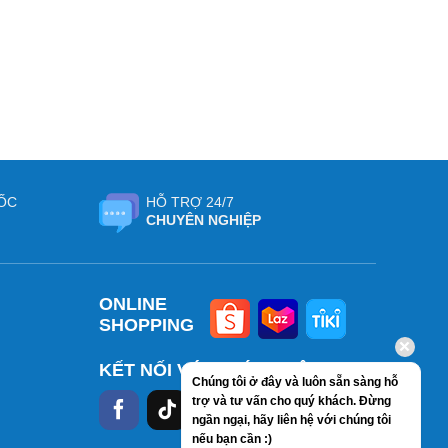
ỐC
HỖ TRỢ 24/7
CHUYÊN NGHIỆP
ONLINE
SHOPPING
KẾT NỐI VỚI CHÚNG TÔI
Chúng tôi ở đây và luôn sẵn sàng hỗ
trợ và tư vấn cho quý khách. Đừng
ngần ngại, hãy liên hệ với chúng tôi
nếu bạn cần :)