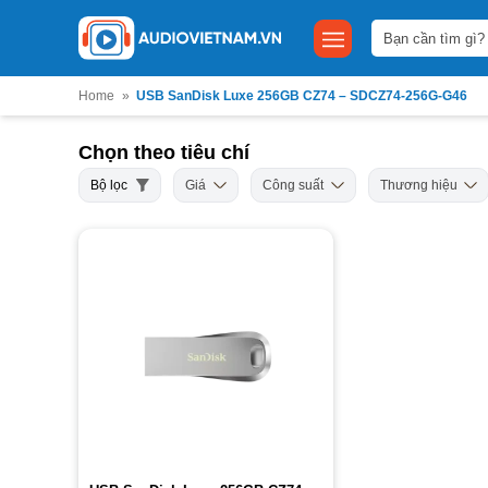
Bỏ
Tìm
qua
kiếm:
nội
dung
Home
»
USB SanDisk Luxe 256GB CZ74 – SDCZ74-256G-G46
Chọn theo tiêu chí
Bộ lọc
Giá
Công suất
Thương hiệu