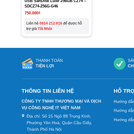
USB SanDisk Luxe 256GB CZ74 –
SDCZ74-256G-G46
750.000
₫
Liên hệ
0914 212 616
để được hỗ
trợ giá
Tốt Nhất
THANH TOÁN
SẢ
TIỆN LỢI
CH
THÔNG TIN LIÊN HỆ
HỖ TR
CÔNG TY TNHH THƯƠNG MẠI VÀ DỊCH
Hướng dẫ
VỤ CÔNG NGHỆ IT VIỆT NAM
Hướng dẫn
Địa chỉ:
Số 15 Ngõ 88 Trung Kính,
Hướng dẫn
Phường Yên Hoà, Quận Cầu Giấy,
Thành Phố Hà Nội