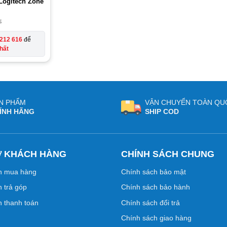
 Logitech Zone
₫
212 616
để
hất
N PHẨM
VẬN CHUYỂN TOÀN QU
ÍNH HÃNG
SHIP COD
Ợ KHÁCH HÀNG
CHÍNH SÁCH CHUNG
n mua hàng
Chính sách bảo mật
 trả góp
Chính sách bảo hành
 thanh toán
Chính sách đổi trả
Chính sách giao hàng