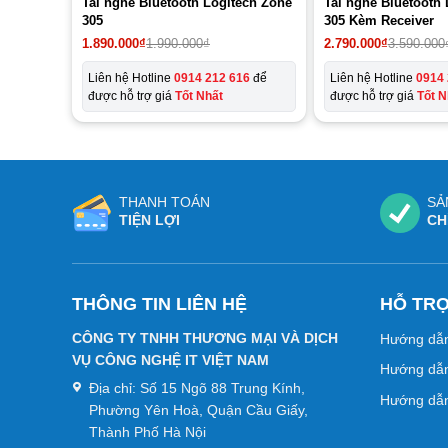
Tai nghe Bluetooth Logitech Zone
Tai nghe Bluetooth
305
305 Kèm Receiver
Giá
Giá
1.890.000
₫
1.990.000
₫
2.790.000
₫
3.590.000
gốc
hiện
là:
tại
Liên hệ Hotline
0914 212 616
để
Liên hệ Hotline
0914 
1.990.000₫.
là:
được hỗ trợ giá
Tốt Nhất
được hỗ trợ giá
Tốt N
1.890.000₫.
THANH TOÁN
SẢ
TIỆN LỢI
CH
THÔNG TIN LIÊN HỆ
HỖ TR
CÔNG TY TNHH THƯƠNG MẠI VÀ DỊCH
Hướng dẫ
VỤ CÔNG NGHỆ IT VIỆT NAM
Hướng dẫn
Địa chỉ:
Số 15 Ngõ 88 Trung Kính,
Hướng dẫn
Phường Yên Hoà, Quận Cầu Giấy,
Thành Phố Hà Nội