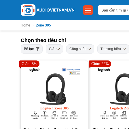
Bỏ
Tìm
qua
kiếm:
nội
dung
Home
»
Zone 305
Chọn theo tiêu chí
Bộ lọc
Giá
Công suất
Thương hiệu
Giảm 5%
Giảm 22%