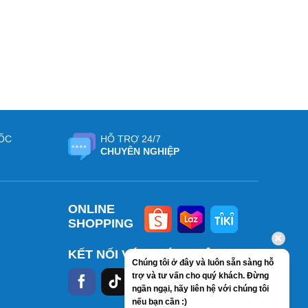
ỐC
HỖ TRỢ 24/7
CHUYÊN NGHIỆP
ONLINE
SHOPPING
KẾT NỐI VỚI CHÚNG TÔI
Chúng tôi ở đây và luôn sẵn sàng hỗ
trợ và tư vấn cho quý khách. Đừng
ngần ngại, hãy liên hệ với chúng tôi
nếu bạn cần :)