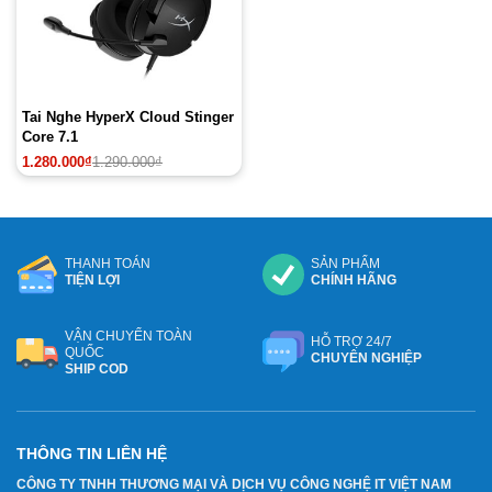
Tai Nghe HyperX Cloud Stinger
Core 7.1
Giá
Giá
1.280.000
₫
1.290.000
₫
gốc
hiện
là:
tại
1.290.000₫.
là:
1.280.000₫.
THANH TOÁN
SẢN PHẨM
TIỆN LỢI
CHÍNH HÃNG
VẬN CHUYỂN TOÀN
HỖ TRỢ 24/7
QUỐC
CHUYÊN NGHIỆP
SHIP COD
THÔNG TIN LIÊN HỆ
CÔNG TY TNHH THƯƠNG MẠI VÀ DỊCH VỤ CÔNG NGHỆ IT VIỆT NAM