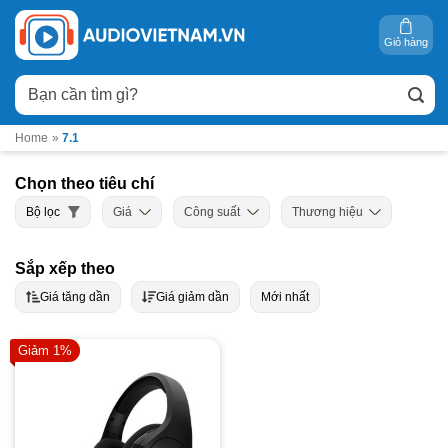
Bỏ
qua
Giỏ hàng
nội
Tìm
dung
kiếm:
Home
»
7.1
Chọn theo tiêu chí
Bộ lọc
Giá
Công suất
Thương hiệu
Sắp xếp theo
Giá tăng dần
Giá giảm dần
Mới nhất
Giảm 1%