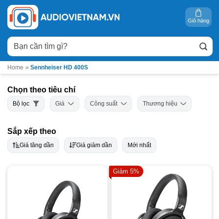
Bỏ
qua
Giỏ hàng
nội
Tìm
dung
kiếm:
Home
»
Sennheiser HD 400S
Chọn theo tiêu chí
Bộ lọc
Giá
Công suất
Thương hiệu
Sắp xếp theo
Giá tăng dần
Giá giảm dần
Mới nhất
Giảm 5%