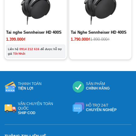
Tai nghe Sennheiser HD 400S
Tai Nghe Sennheiser HD 400S
Giá
Giá
1.399.000
₫
1.790.000
₫
1.890.000
₫
gốc
hiện
là:
tại
Liên hệ
0914 212 616
để được hỗ trợ
1.890.000₫.
là:
giá
Tốt Nhất
1.790.000₫.
THANH TOÁN
SẢN PHẨM
TIỆN LỢI
CHÍNH HÃNG
VẬN CHUYỂN TOÀN
HỖ TRỢ 24/7
QUỐC
CHUYÊN NGHIỆP
SHIP COD