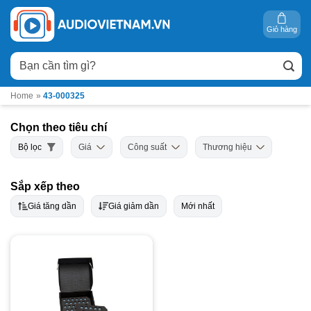
Bỏ
qua
Giỏ hàng
nội
Tìm
dung
kiếm:
Home
»
43-000325
Chọn theo tiêu chí
Bộ lọc
Giá
Công suất
Thương hiệu
Sắp xếp theo
Giá tăng dần
Giá giảm dần
Mới nhất