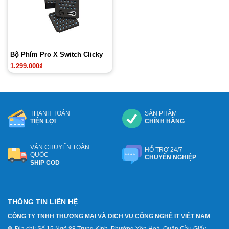
Bộ Phím Pro X Switch Clicky
1.299.000
₫
THANH TOÁN
SẢN PHẨM
TIỆN LỢI
CHÍNH HÃNG
VẬN CHUYỂN TOÀN
HỖ TRỢ 24/7
QUỐC
CHUYÊN NGHIỆP
SHIP COD
THÔNG TIN LIÊN HỆ
CÔNG TY TNHH THƯƠNG MẠI VÀ DỊCH VỤ CÔNG NGHỆ IT VIỆT NAM
Địa chỉ:
Số 15 Ngõ 88 Trung Kính, Phường Yên Hoà, Quận Cầu Giấy,