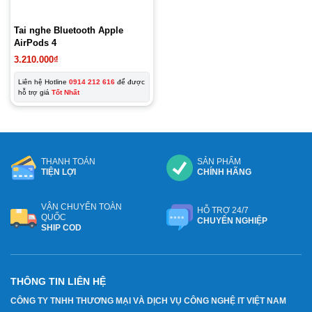
Tai nghe Bluetooth Apple
AirPods 4
3.210.000
₫
Liên hệ Hotline
0914 212 616
để được
hỗ trợ giá
Tốt Nhất
THANH TOÁN
SẢN PHẨM
TIỆN LỢI
CHÍNH HÃNG
VẬN CHUYỂN TOÀN
HỖ TRỢ 24/7
QUỐC
CHUYÊN NGHIỆP
SHIP COD
THÔNG TIN LIÊN HỆ
CÔNG TY TNHH THƯƠNG MẠI VÀ DỊCH VỤ CÔNG NGHỆ IT VIỆT NAM