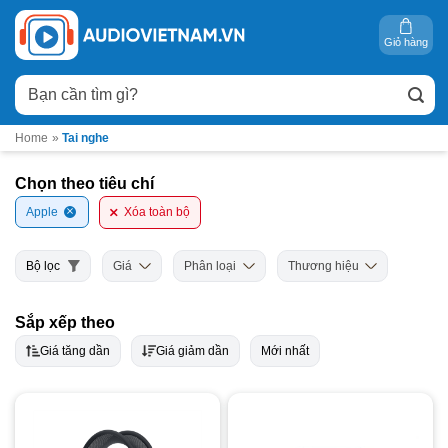
Bỏ
qua
Giỏ hàng
nội
Tìm
dung
kiếm:
Home
»
Tai nghe
Chọn theo tiêu chí
Apple
Xóa toàn bộ
Bộ lọc
Giá
Phân loại
Thương hiệu
Sắp xếp theo
Giá tăng dần
Giá giảm dần
Mới nhất