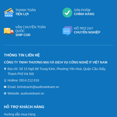
THANH TOÁN
SẢN PHẨM
TIỆN LỢI
CHÍNH HÃNG
VẬN CHUYỂN TOÀN
HỖ TRỢ 24/7
QUỐC
CHUYÊN NGHIỆP
SHIP COD
THÔNG TIN LIÊN HỆ
CÔNG TY TNHH THƯƠNG MẠI VÀ DỊCH VỤ CÔNG NGHỆ IT VIỆT NAM
Địa chỉ:
Số 15 Ngõ 88 Trung Kính, Phường Yên Hoà, Quận Cầu Giấy,
Thành Phố Hà Nội
Hotline:
0914.212.616
Email:
kinhdoanh@audiovietnam.vn
Website:
audiovietnam.vn
HỖ TRỢ KHÁCH HÀNG
Hướng dẫn mua hàng