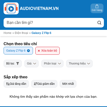
Bỏ
qua
Giỏ hàng
nội
Tìm
dung
kiếm:
Home
»
Điện thoại
»
Galaxy Z Flip 6
Chọn theo tiêu chí
Galaxy Z Flip 6
Xóa toàn bộ
Bộ lọc
Giá
Phân loại
Thương hiệu
Sắp xếp theo
Giá tăng dần
Giá giảm dần
Mới nhất
Không tìm thấy sản phẩm nào khớp với lựa chọn của bạn.