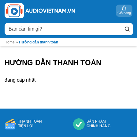
Bỏ
qua
Giỏ hàng
nội
Tìm
dung
kiếm:
Home
»
Hướng dẫn thanh toán
HƯỚNG DẪN THANH TOÁN
đang cập nhật
THANH TOÁN
SẢN PHẨM
TIỆN LỢI
CHÍNH HÃNG