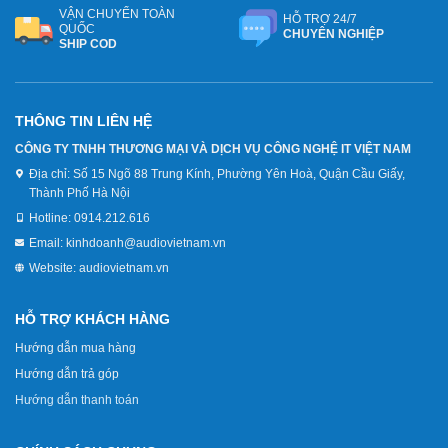
VẬN CHUYỂN TOÀN
HỖ TRỢ 24/7
QUỐC
CHUYÊN NGHIỆP
SHIP COD
THÔNG TIN LIÊN HỆ
CÔNG TY TNHH THƯƠNG MẠI VÀ DỊCH VỤ CÔNG NGHỆ IT VIỆT NAM
Địa chỉ:
Số 15 Ngõ 88 Trung Kính, Phường Yên Hoà, Quận Cầu Giấy,
Thành Phố Hà Nội
Hotline:
0914.212.616
Email:
kinhdoanh@audiovietnam.vn
Website:
audiovietnam.vn
HỖ TRỢ KHÁCH HÀNG
Hướng dẫn mua hàng
Hướng dẫn trả góp
Hướng dẫn thanh toán