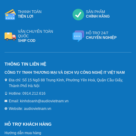
THANH TOÁN
SẢN PHẨM
TIỆN LỢI
CHÍNH HÃNG
VẬN CHUYỂN TOÀN
HỖ TRỢ 24/7
QUỐC
CHUYÊN NGHIỆP
SHIP COD
THÔNG TIN LIÊN HỆ
CÔNG TY TNHH THƯƠNG MẠI VÀ DỊCH VỤ CÔNG NGHỆ IT VIỆT NAM
Địa chỉ:
Số 15 Ngõ 88 Trung Kính, Phường Yên Hoà, Quận Cầu Giấy,
Thành Phố Hà Nội
Hotline:
0914.212.616
Email:
kinhdoanh@audiovietnam.vn
Website:
audiovietnam.vn
HỖ TRỢ KHÁCH HÀNG
Hướng dẫn mua hàng