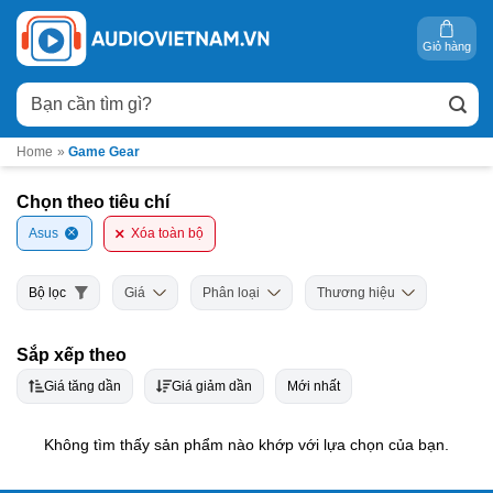
Bỏ
qua
Giỏ hàng
nội
Tìm
dung
kiếm:
Home
»
Game Gear
Chọn theo tiêu chí
Asus
Xóa toàn bộ
Bộ lọc
Giá
Phân loại
Thương hiệu
Sắp xếp theo
Giá tăng dần
Giá giảm dần
Mới nhất
Không tìm thấy sản phẩm nào khớp với lựa chọn của bạn.