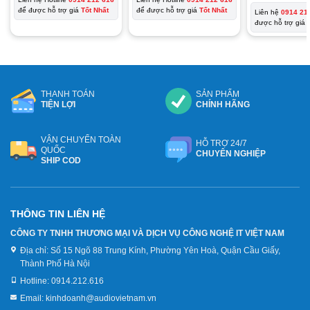
4.690.000₫.
là:
3.290.000₫.
là:
để được hỗ trợ giá
Tốt Nhất
để được hỗ trợ giá
Tốt Nhất
Liên hệ
0914 21
3.280.000₫.
2.690.000₫.
được hỗ trợ giá
THANH TOÁN
SẢN PHẨM
TIỆN LỢI
CHÍNH HÃNG
VẬN CHUYỂN TOÀN
HỖ TRỢ 24/7
QUỐC
CHUYÊN NGHIỆP
SHIP COD
THÔNG TIN LIÊN HỆ
CÔNG TY TNHH THƯƠNG MẠI VÀ DỊCH VỤ CÔNG NGHỆ IT VIỆT NAM
Địa chỉ:
Số 15 Ngõ 88 Trung Kính, Phường Yên Hoà, Quận Cầu Giấy,
Thành Phố Hà Nội
Hotline:
0914.212.616
Email:
kinhdoanh@audiovietnam.vn