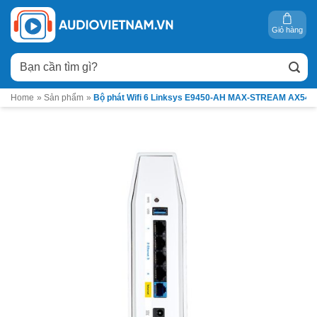
Bỏ
qua
Giỏ hàng
nội
Tìm
dung
kiếm:
Home
»
Sản phẩm
»
Bộ phát Wifi 6 Linksys E9450-AH MAX-STREAM AX540