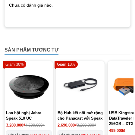
Chưa có đánh giá nào.
SẢN PHẨM TƯƠNG TỰ
Giảm 30%
Giảm 18%
Loa hội nghị Jabra
Bộ Hub kết nối mở rộng
USB Kingsto
Speak 510 UC
cho Panacast với Speak
DataTraveler 
256GB – DTX
Giá
Giá
Giá
Giá
3.280.000
₫
4.690.000
₫
2.690.000
₫
3.290.000
₫
gốc
hiện
gốc
hiện
499.000
₫
là:
tại
là:
tại
Liên hệ Hotline
0914 212 616
Liên hệ Hotline
0914 212 616