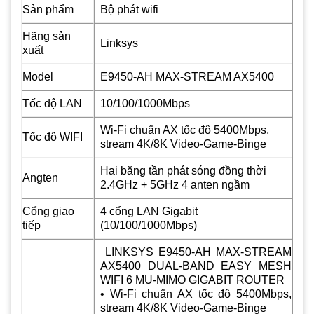
Sản phẩm
Bộ phát wifi
Hãng sản
Linksys
xuất
Model
E9450-AH MAX-STREAM AX5400
Tốc độ LAN
10/100/1000Mbps
Wi-Fi chuẩn AX tốc độ 5400Mbps,
Tốc độ WIFI
stream 4K/8K Video-Game-Binge
Hai băng tần phát sóng đồng thời
Angten
2.4GHz + 5GHz 4 anten ngầm
Cổng giao
4 cổng LAN Gigabit
tiếp
(10/100/1000Mbps)
LINKSYS E9450-AH MAX-STREAM
AX5400 DUAL-BAND EASY MESH
WIFI 6 MU-MIMO GIGABIT ROUTER
• Wi-Fi chuẩn AX tốc độ 5400Mbps,
stream 4K/8K Video-Game-Binge