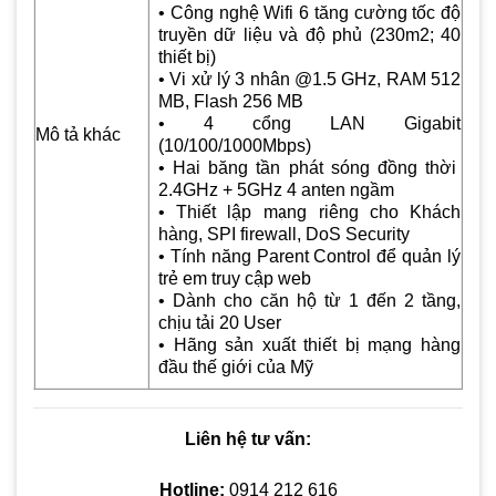
• Công nghệ Wifi 6 tăng cường tốc độ
truyền dữ liệu và độ phủ (230m2; 40
thiết bị)
• Vi xử lý 3 nhân @1.5 GHz, RAM 512
MB, Flash 256 MB
• 4 cổng LAN Gigabit
Mô tả khác
(10/100/1000Mbps)
• Hai băng tần phát sóng đồng thời
2.4GHz + 5GHz 4 anten ngầm
• Thiết lập mạng riêng cho Khách
hàng, SPI firewall, DoS Security
• Tính năng Parent Control để quản lý
trẻ em truy cập web
• Dành cho căn hộ từ 1 đến 2 tầng,
chịu tải 20 User
• Hãng sản xuất thiết bị mạng hàng
đầu thế giới của Mỹ
Liên hệ tư vấn:
Hotline:
0914 212 616