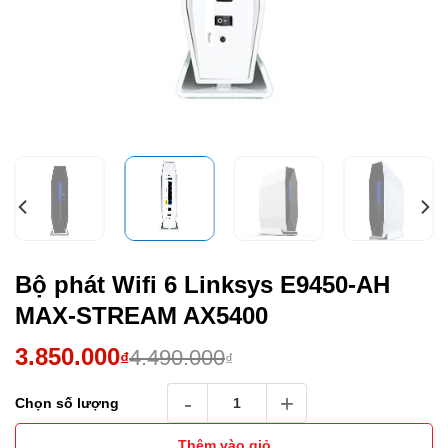
Bộ phát Wifi 6 Linksys E9450-AH
MAX-STREAM AX5400
Giá
Giá
3.850.000
4.490.000
₫
₫
gốc
hiện
Bộ phát Wifi 6 Linksys E9450-AH MAX-STR
Chọn số lượng
là:
tại
4.490.000₫.
là:
Thêm vào giỏ