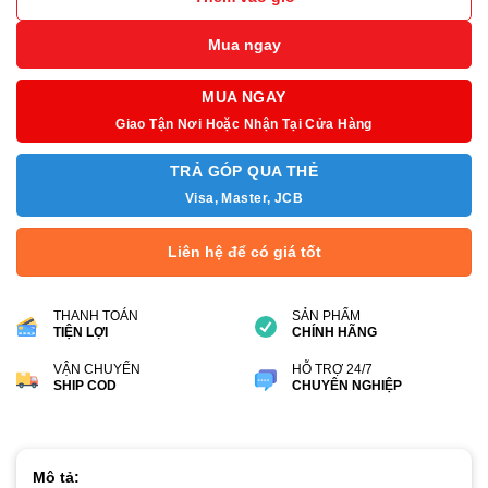
3.850.000₫.
Mua ngay
MUA NGAY
Giao Tận Nơi Hoặc Nhận Tại Cửa Hàng
TRẢ GÓP QUA THẺ
Visa, Master, JCB
Liên hệ để có giá tốt
THANH TOÁN
SẢN PHẨM
TIỆN LỢI
CHÍNH HÃNG
VẬN CHUYỂN
HỖ TRỢ 24/7
SHIP COD
CHUYÊN NGHIỆP
Mô tả: