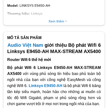
Model:
LINKSYS E9450-AH
Thương hiệu:
Linksys
Xem thêm
Màu sắc:
Trắng
Tình trạng:
Còn hàng
Bảo hành:
3 năm
MÔ TẢ SẢN PHẨM
Audio Việt Nam
giới thiệu Bộ phát Wifi 6
LINKSYS E9450-AH
Linksys E9450-AH MAX-STREAM AX5400
Wi-Fi chuẩn AX tốc độ 5400Mbps, stream 4K/8K Video-
Game-Binge
Router Wifi 6 thế hệ mới
Công nghệ Wifi 6 tăng cường tốc độ truyền dữ liệu và độ
Bộ phát Wifi 6 Linksys E9450-AH MAX-STREAM
phủ (230m2; 40 thiết bị)Vi xử lý 3 nhân @1.5 GHz, RAM
AX5400
với vùng phủ sóng tín hiệu bao phủ toàn bộ
512 MB, Flash 256 MB
ngôi nhà của bạn với công nghệ EasyMesh và công
4 cổng LAN Gigabit (10/100/1000Mbps)
nghệ Wifi 6.
Linksys E9450-AH
là bộ phát Wifi 6 băng
Hai băng tần phát sóng đồng thời 2.4GHz + 5GHz 4 anten
tần kép siêu mạnh, hoàn hảo cho những ai muốn có
ngầm
tốc độ Wifi Gigabit, phạm vi phủ sóng rộng hơn và
chơi game vượt trội ở mọi nơi trong ngôi nhà của bạn.
Thiết lập mạng riêng cho Khách hàng, SPI firewall, DoS