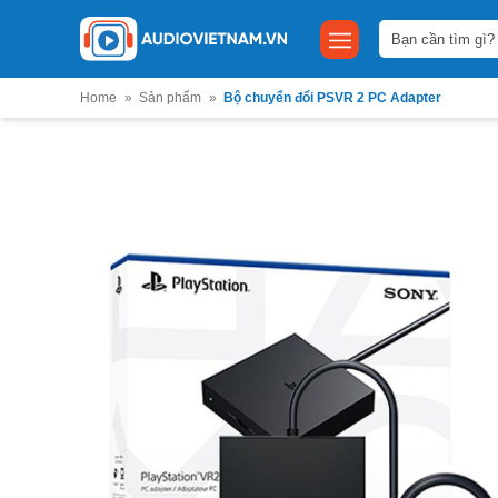
Bỏ
Tìm
qua
kiếm:
nội
dung
Home
»
Sản phẩm
»
Bộ chuyển đổi PSVR 2 PC Adapter