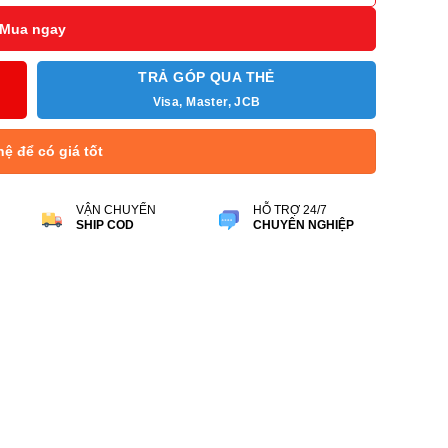
Mua ngay
TRẢ GÓP QUA THẺ
Visa, Master, JCB
hệ để có giá tốt
VẬN CHUYỂN
HỖ TRỢ 24/7
SHIP COD
CHUYÊN NGHIỆP