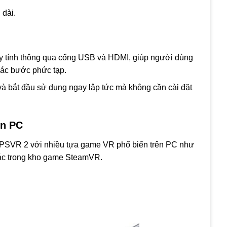
 dài.
y tính thông qua cổng USB và HDMI, giúp người dùng
các bước phức tạp.
i và bắt đầu sử dụng ngay lập tức mà không cần cài đặt
ên PC
 PSVR 2 với nhiều tựa game VR phổ biến trên PC như
khác trong kho game SteamVR.