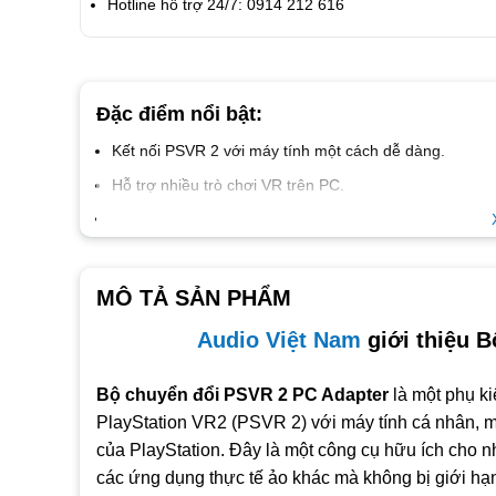
Hotline hỗ trợ 24/7: 0914 212 616
Đặc điểm nổi bật:
Kết nối PSVR 2 với máy tính một cách dễ dàng.
Hỗ trợ nhiều trò chơi VR trên PC.
Chất lượng hình ảnh cao, trải nghiệm VR chân thực.
Thiết kế nhỏ gọn và dễ dàng sử dụng.
MÔ TẢ SẢN PHẨM
Audio Việt Nam
giới thiệu 
Bộ chuyển đổi PSVR 2 PC Adapter
là một phụ ki
PlayStation VR2 (PSVR 2) với máy tính cá nhân, m
của PlayStation. Đây là một công cụ hữu ích cho n
các ứng dụng thực tế ảo khác mà không bị giới hạn