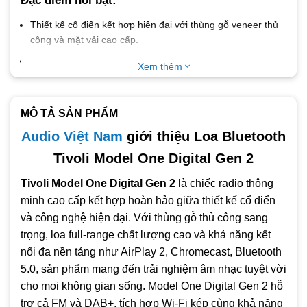
Đặc điểm nổi bật:
Thiết kế cổ điển kết hợp hiện đại với thùng gỗ veneer thủ
công và mặt vải cao cấp.
Trang bị loa full-range 3.5″ và ampli Class A‑B cho âm
Xem thêm
thanh mạnh mẽ, trung thực.
Hỗ trợ Wi‑Fi băng tần kép (2.4GHz & 5GHz) cho kết nối ổn
định và tốc độ cao.
MÔ TẢ SẢN PHẨM
Tích hợp các nền tảng stream nhạc thông minh: AirPlay 2,
Audio Việt Nam
giới thiệu Loa Bluetooth
Google Chromecast, Spotify Connect.
Tivoli Model One Digital Gen 2
Kết nối Bluetooth 5.0 cho phát nhạc nhanh chóng từ điện
Tivoli Model One Digital Gen 2
là chiếc radio thông
thoại hoặc máy tính bảng.
minh cao cấp kết hợp hoàn hảo giữa thiết kế cổ điển
Hỗ trợ radio FM và DAB+ (ở các khu vực khả dụng), dễ
và công nghệ hiện đại. Với thùng gỗ thủ công sang
dàng dò và lưu kênh yêu thích.
trọng, loa full-range chất lượng cao và khả năng kết
Cập nhật phần mềm tự động qua Wi‑Fi, luôn giữ thiết bị
nối đa nền tảng như AirPlay 2, Chromecast, Bluetooth
trong tình trạng tối ưu.
5.0, sản phẩm mang đến trải nghiệm âm nhạc tuyệt vời
Điều khiển linh hoạt qua remote đi kèm hoặc ứng dụng
cho mọi không gian sống. Model One Digital Gen 2 hỗ
Google Home/Apple Home.
trợ cả FM và DAB+, tích hợp Wi-Fi kép cùng khả năng