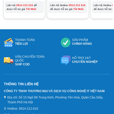
gốc
hiện
là:
tại
Liên hệ
0914 212 616
để
Liên hệ Hotline
0914 212 616
Liên hệ Hotline
0
9.390.000₫.
là:
được hỗ trợ giá
Tốt Nhất
để được hỗ trợ giá
Tốt Nhất
để được hỗ trợ 
6.990.000₫.
THANH TOÁN
SẢN PHẨM
TIỆN LỢI
CHÍNH HÃNG
VẬN CHUYỂN TOÀN
HỖ TRỢ 24/7
QUỐC
CHUYÊN NGHIỆP
SHIP COD
THÔNG TIN LIÊN HỆ
CÔNG TY TNHH THƯƠNG MẠI VÀ DỊCH VỤ CÔNG NGHỆ IT VIỆT NAM
Địa chỉ:
Số 15 Ngõ 88 Trung Kính, Phường Yên Hoà, Quận Cầu Giấy,
Thành Phố Hà Nội
Hotline:
0914.212.616