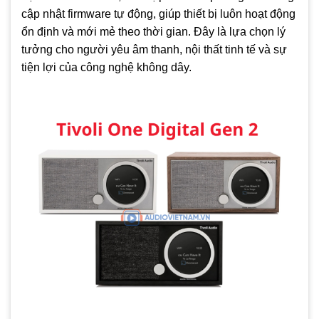
Tương thích hệ thống đa phòng qua AirPlay 2 và
cập nhật firmware tự động, giúp thiết bị luôn hoạt động
Chromecast, mở rộng âm nhạc khắp không gian.
ổn định và mới mẻ theo thời gian. Đây là lựa chọn lý
Màn hình hiển thị LCD rõ nét, dễ quan sát khi điều chỉnh
tưởng cho người yêu âm thanh, nội thất tinh tế và sự
chức năng.
tiện lợi của công nghệ không dây.