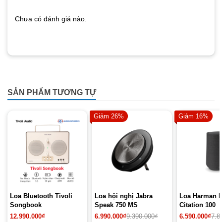
Chưa có đánh giá nào.
SẢN PHẨM TƯƠNG TỰ
Giảm 26%
Giảm 16%
Loa Bluetooth Tivoli
Loa hội nghị Jabra
Loa Harman 
Songbook
Speak 750 MS
Citation 100
Giá
Giá
12.990.000
₫
6.990.000
₫
9.390.000
₫
6.590.000
₫
7.8