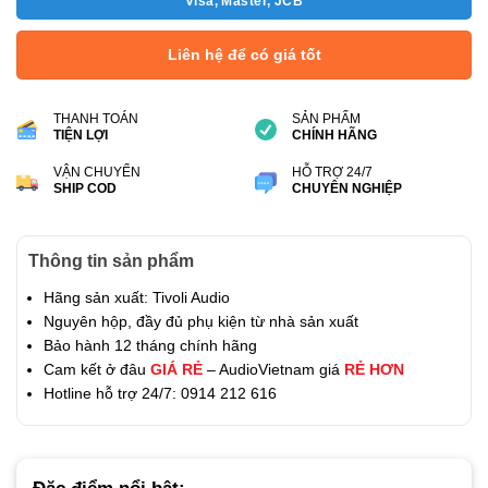
Visa, Master, JCB
Liên hệ để có giá tốt
THANH TOÁN
SẢN PHẨM
TIỆN LỢI
CHÍNH HÃNG
VẬN CHUYỂN
HỖ TRỢ 24/7
SHIP COD
CHUYÊN NGHIỆP
Thông tin sản phẩm
Hãng sản xuất: Tivoli Audio
Nguyên hộp, đầy đủ phụ kiện từ nhà sản xuất
Bảo hành 12 tháng chính hãng
Cam kết ở đâu
GIÁ RẺ
– AudioVietnam giá
RẺ HƠN
Hotline hỗ trợ 24/7: 0914 212 616