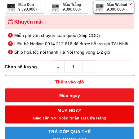
Màu Đen
Màu Trắng
Màu Walnut
9.390.000
₫
9.390.000
₫
9.390.000
₫
Khuyến mãi
Miễn phí vận chuyển toàn quốc (Ship COD)
Liên hệ Hotline 0914 212 616 để được hỗ trợ giá Tốt Nhất
Ship hoả tốc nội thành Hà Nội trong vòng 1-2 giờ
Loa Bluetooth Tivoli Model One Digital Gen 
Chọn số lượng
Thêm vào giỏ
Mua ngay
MUA NGAY
Giao Tận Nơi Hoặc Nhận Tại Cửa Hàng
TRẢ GÓP QUA THẺ