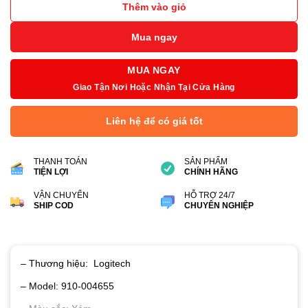
Thêm vào giỏ
Mua ngay
MUA NGAY
Giao Tận Nơi Hoặc Nhận Tại Cửa Hàng
Liên hệ để có giá tốt
THANH TOÁN
SẢN PHẨM
TIỆN LỢI
CHÍNH HÃNG
VẬN CHUYỂN
HỖ TRỢ 24/7
SHIP COD
CHUYÊN NGHIỆP
– Thương hiệu: Logitech
– Model: 910-004655