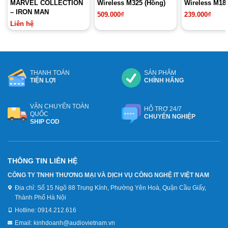
MARVEL COLLECTION
Wireless M325 (Hồng)
Wireless M185
– IRON MAN
509.000
₫
239.000
₫
Liên hệ
THANH TOÁN
SẢN PHẨM
TIỆN LỢI
CHÍNH HÃNG
VẬN CHUYỂN TOÀN
HỖ TRỢ 24/7
QUỐC
CHUYÊN NGHIỆP
SHIP COD
THÔNG TIN LIÊN HỆ
CÔNG TY TNHH THƯƠNG MẠI VÀ DỊCH VỤ CÔNG NGHỆ IT VIỆT NAM
Địa chỉ:
Số 15 Ngõ 88 Trung Kính, Phường Yên Hoà, Quận Cầu Giấy,
Thành Phố Hà Nội
Hotline:
0914.212.616
Email:
kinhdoanh@audiovietnam.vn