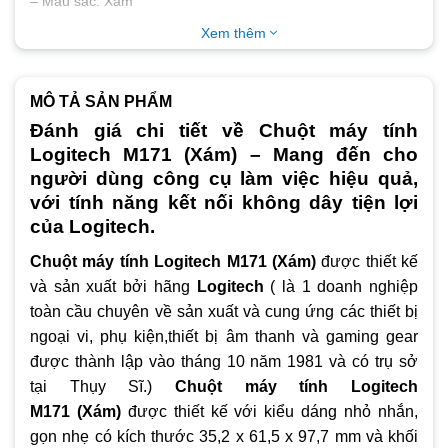
– Màu sắc: Xám
Xem thêm
– Kích thước Chuột (cao x rộng x dài): 97,7 mm x 61,5 mm x
35,2 mm
– Khối lượng chuột: 70,5 g bao gồm pin
MÔ TẢ SẢN PHẨM
– Đầu thu nano (cao x rộng x dài): 6,6 x 14,4 x 18,7 mm
Đánh giá chi tiết về Chuột máy tính
Logitech M171 (Xám) – Mang đến cho
– Khối lượng đầu thu nano: 2,0 g
người dùng công cụ làm việc hiệu quả,
– Loại kết nối: 2.4 Ghz không dây
với tính năng kết nối không dây tiện lợi
– Phạm vi không dây: 10 m
của Logitech.
Chuột máy tính Logitech M171 (Xám)
được thiết kế
và sản xuất bởi hãng
Logitech
( là 1 doanh nghiệp
toàn cầu chuyên về sản xuất và cung ứng các thiết bị
ngoại vi, phụ kiện,thiết bị âm thanh và gaming gear
được thành lập vào tháng 10 năm 1981 và có trụ sở
tại Thụy Sĩ.)
Chuột máy tính Logitech
M171
(Xám)
được thiết kế với kiểu dáng nhỏ nhắn,
gọn nhẹ có kích thước 35,2 x 61,5 x 97,7 mm và khối