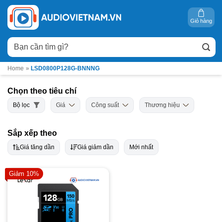
Bỏ
qua
Giỏ hàng
nội
Tìm
dung
kiếm:
Home
»
LSD0800P128G-BNNNG
Chọn theo tiêu chí
Bộ lọc
Giá
Công suất
Thương hiệu
Sắp xếp theo
Giá tăng dần
Giá giảm dần
Mới nhất
Giảm 10%