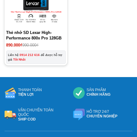
Thẻ nhớ SD Lexar High-
Performance 800x Pro 128GB
Giá
Giá
890.000
₫
990.000
₫
gốc
hiện
là:
tại
Liên hệ
0914 212 616
để được hỗ trợ
990.000₫.
là:
giá
Tốt Nhất
890.000₫.
THANH TOÁN
SẢN PHẨM
TIỆN LỢI
CHÍNH HÃNG
VẬN CHUYỂN TOÀN
HỖ TRỢ 24/7
QUỐC
CHUYÊN NGHIỆP
SHIP COD