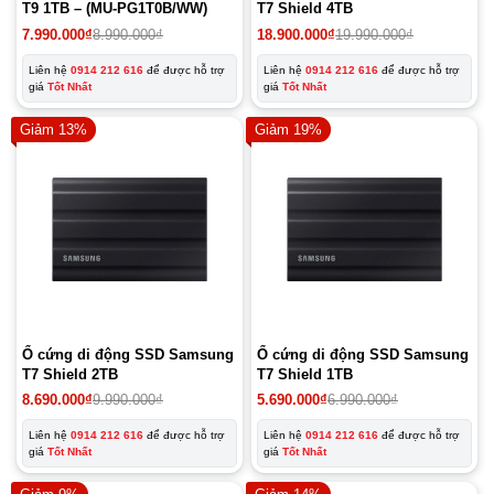
T9 1TB – (MU-PG1T0B/WW)
T7 Shield 4TB
Giá
Giá
Giá
Giá
7.990.000
₫
8.990.000
₫
18.900.000
₫
19.990.000
₫
gốc
hiện
gốc
hiện
là:
tại
là:
tại
Liên hệ
0914 212 616
để được hỗ trợ
Liên hệ
0914 212 616
để được hỗ trợ
8.990.000₫.
là:
19.990.000₫.
là:
giá
Tốt Nhất
giá
Tốt Nhất
7.990.000₫.
18.900.000₫.
Giảm 13%
Giảm 19%
Ổ cứng di động SSD Samsung
Ổ cứng di động SSD Samsung
T7 Shield 2TB
T7 Shield 1TB
8.690.000
₫
9.990.000
₫
5.690.000
₫
6.990.000
₫
Liên hệ
0914 212 616
để được hỗ trợ
Liên hệ
0914 212 616
để được hỗ trợ
giá
Tốt Nhất
giá
Tốt Nhất