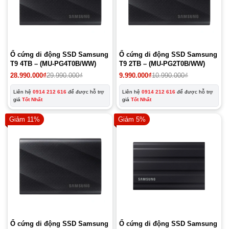
Ổ cứng di động SSD Samsung
Ổ cứng di động SSD Samsung
T9 4TB – (MU-PG4T0B/WW)
T9 2TB – (MU-PG2T0B/WW)
Giá
Giá
Giá
Giá
28.990.000
₫
29.990.000
₫
9.990.000
₫
10.990.000
₫
gốc
hiện
gốc
hiện
là:
tại
là:
tại
Liên hệ
0914 212 616
để được hỗ trợ
Liên hệ
0914 212 616
để được hỗ trợ
29.990.000₫.
là:
10.990.000₫.
là:
giá
Tốt Nhất
giá
Tốt Nhất
28.990.000₫.
9.990.000₫.
Giảm 11%
Giảm 5%
Ổ cứng di động SSD Samsung
Ổ cứng di động SSD Samsung