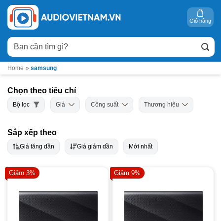
Bỏ
qua
Giỏ hàng
nội
Tìm
dung
kiếm:
Home
»
samsung
Chọn theo tiêu chí
Bộ lọc
Giá
Công suất
Thương hiệu
Sắp xếp theo
Giá tăng dần
Giá giảm dần
Mới nhất
Giảm 3%
Giảm 9%