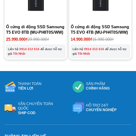
Ổ cứng di động SSD Samsung
Ổ cứng di động SSD Samsung
T5 EVO 8TB (MU-PH8T0S/WW)
T5 EVO 4TB (MU-PH4T0S/WW)
Giá
Giá
Giá
Giá
25.990.000
₫
29.990.000
₫
14.900.000
₫
15.990.000
₫
gốc
hiện
gốc
hiện
là:
tại
là:
tại
Liên hệ
0914 212 616
để được hỗ trợ
Liên hệ
0914 212 616
để được hỗ trợ
29.990.000₫.
là:
15.990.000₫.
là:
giá
Tốt Nhất
giá
Tốt Nhất
25.990.000₫.
14.900.000₫.
THANH TOÁN
SẢN PHẨM
TIỆN LỢI
CHÍNH HÃNG
VẬN CHUYỂN TOÀN
HỖ TRỢ 24/7
QUỐC
CHUYÊN NGHIỆP
SHIP COD