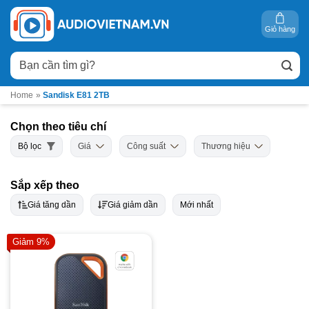
Bỏ
qua
Giỏ hàng
nội
Tìm
dung
kiếm:
Home
»
Sandisk E81 2TB
Chọn theo tiêu chí
Bộ lọc
Giá
Công suất
Thương hiệu
Sắp xếp theo
Giá tăng dần
Giá giảm dần
Mới nhất
Giảm 9%