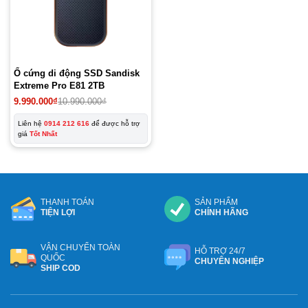
Ổ cứng di động SSD Sandisk
Extreme Pro E81 2TB
Giá
Giá
9.990.000
₫
10.990.000
₫
gốc
hiện
là:
tại
Liên hệ
0914 212 616
để được hỗ trợ
10.990.000₫.
là:
giá
Tốt Nhất
9.990.000₫.
THANH TOÁN
SẢN PHẨM
TIỆN LỢI
CHÍNH HÃNG
VẬN CHUYỂN TOÀN
HỖ TRỢ 24/7
QUỐC
CHUYÊN NGHIỆP
SHIP COD