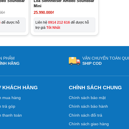
beo Soundbar
Loa Sennheiser Ambeo Soundbar
Mini
00
₫
25.990.000
₫
6
để được hỗ
Liên hệ
0914 212 616
để được hỗ
trợ giá
Tốt Nhất
N PHẨM
VẬN CHUYỂN TOÀN QU
ÍNH HÃNG
SHIP COD
Ợ KHÁCH HÀNG
CHÍNH SÁCH CHUNG
n mua hàng
Chính sách bảo mật
 trả góp
Chính sách bảo hành
 thanh toán
Chính sách đổi trả
Chính sách giao hàng