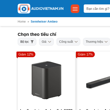
Bỏ
Tìm
qua
kiếm:
nội
dung
Home
»
Sennheiser Ambeo
Chọn theo tiêu chí
Bộ lọc
Giá
Công suất
Thương hiệu
Giảm 12%
Giảm 17%