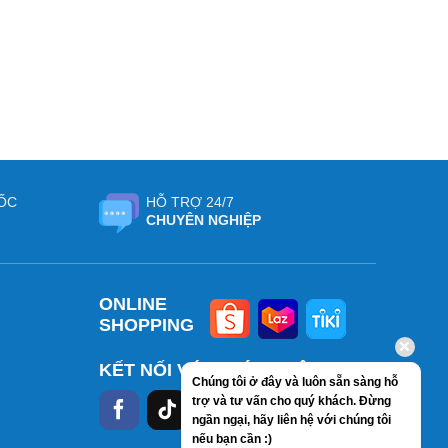
ỐC
HỖ TRỢ 24/7
CHUYÊN NGHIỆP
ONLINE
SHOPPING
KẾT NỐI VỚI CHÚNG TÔI
Chúng tôi ở đây và luôn sẵn sàng hỗ
trợ và tư vấn cho quý khách. Đừng
ngần ngại, hãy liên hệ với chúng tôi
nếu bạn cần :)