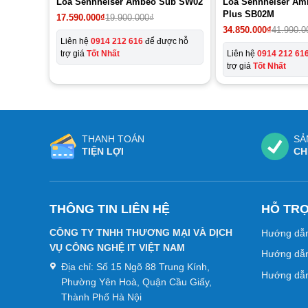
Loa Sennheiser Ambeo Sub SW02
Loa Sennheiser Am
Plus SB02M
Giá
Giá
17.590.000
₫
19.900.000
₫
gốc
hiện
Giá
Giá
34.850.000
₫
41.990.0
là:
tại
gốc
hiện
Liên hệ
0914 212 616
để được hỗ
19.900.000₫.
là:
là:
tại
trợ giá
Tốt Nhất
Liên hệ
0914 212 61
17.590.000₫.
41.990.000₫.
là:
trợ giá
Tốt Nhất
34.850.000₫.
THANH TOÁN
SẢ
TIỆN LỢI
CH
THÔNG TIN LIÊN HỆ
HỖ TR
CÔNG TY TNHH THƯƠNG MẠI VÀ DỊCH
Hướng dẫ
VỤ CÔNG NGHỆ IT VIỆT NAM
Hướng dẫn
Địa chỉ:
Số 15 Ngõ 88 Trung Kính,
Hướng dẫn
Phường Yên Hoà, Quận Cầu Giấy,
Thành Phố Hà Nội