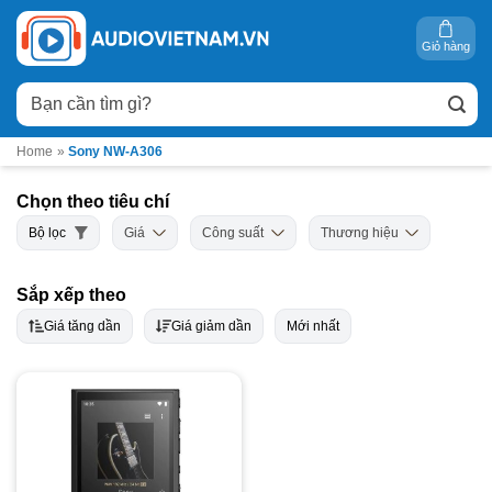
Bỏ
qua
Giỏ hàng
nội
Tìm
dung
kiếm:
Home
»
Sony NW-A306
Chọn theo tiêu chí
Bộ lọc
Giá
Công suất
Thương hiệu
Sắp xếp theo
Giá tăng dần
Giá giảm dần
Mới nhất