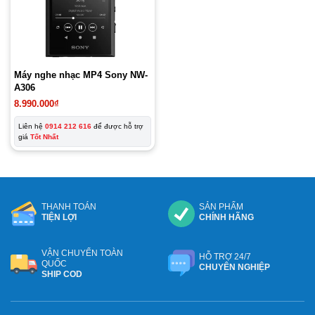
Máy nghe nhạc MP4 Sony NW-
A306
8.990.000
₫
Liên hệ
0914 212 616
để được hỗ trợ
giá
Tốt Nhất
THANH TOÁN
SẢN PHẨM
TIỆN LỢI
CHÍNH HÃNG
VẬN CHUYỂN TOÀN
HỖ TRỢ 24/7
QUỐC
CHUYÊN NGHIỆP
SHIP COD