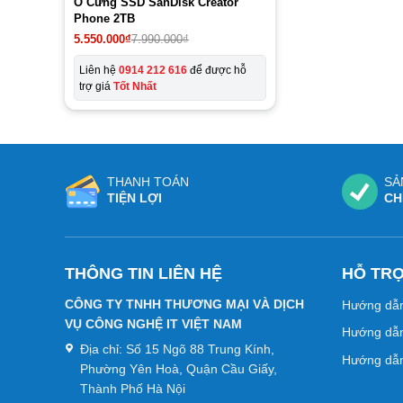
Ổ Cứng SSD SanDisk Creator
Phone 2TB
Giá
Giá
5.550.000
₫
7.990.000
₫
gốc
hiện
là:
tại
Liên hệ
0914 212 616
để được hỗ
7.990.000₫.
là:
trợ giá
Tốt Nhất
5.550.000₫.
THANH TOÁN
SẢ
TIỆN LỢI
CH
THÔNG TIN LIÊN HỆ
HỖ TR
CÔNG TY TNHH THƯƠNG MẠI VÀ DỊCH
Hướng dẫ
VỤ CÔNG NGHỆ IT VIỆT NAM
Hướng dẫn
Địa chỉ:
Số 15 Ngõ 88 Trung Kính,
Hướng dẫn
Phường Yên Hoà, Quận Cầu Giấy,
Thành Phố Hà Nội