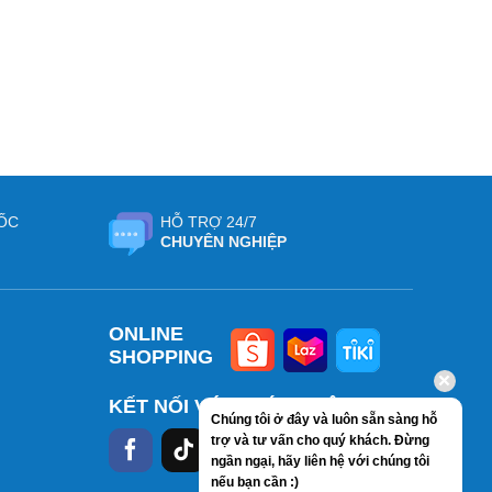
ỐC
HỖ TRỢ 24/7
CHUYÊN NGHIỆP
ONLINE
SHOPPING
KẾT NỐI VỚI CHÚNG TÔI
Chúng tôi ở đây và luôn sẵn sàng hỗ
trợ và tư vấn cho quý khách. Đừng
ngần ngại, hãy liên hệ với chúng tôi
nếu bạn cần :)