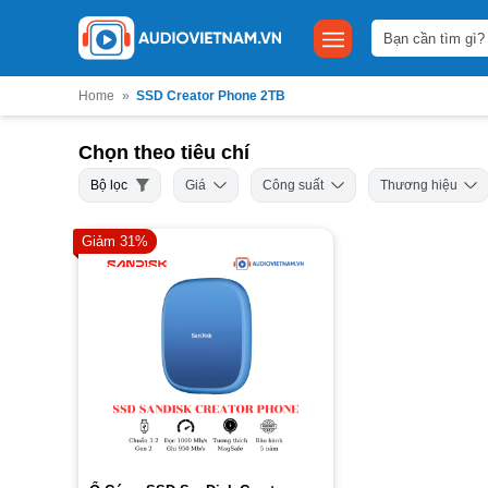
Bỏ
Tìm
qua
kiếm:
nội
dung
Home
»
SSD Creator Phone 2TB
Chọn theo tiêu chí
Bộ lọc
Giá
Công suất
Thương hiệu
Giảm 31%