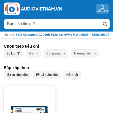
Bỏ
qua
Giỏ hàng
nội
Tìm
dung
kiếm:
Home
»
SSD Kingston DC2000B PCIe 4.0 NVMe M.2 480GB – SEDC2000BM
Chọn theo tiêu chí
Bộ lọc
Giá
Công suất
Thương hiệu
Sắp xếp theo
Giá tăng dần
Giá giảm dần
Mới nhất