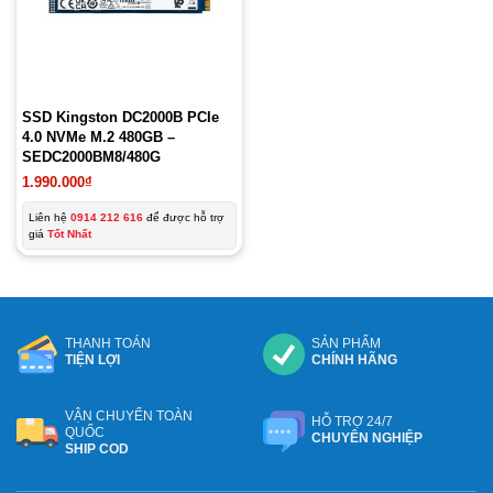
SSD Kingston DC2000B PCIe
4.0 NVMe M.2 480GB –
SEDC2000BM8/480G
1.990.000
₫
Liên hệ
0914 212 616
để được hỗ trợ
giá
Tốt Nhất
THANH TOÁN
SẢN PHẨM
TIỆN LỢI
CHÍNH HÃNG
VẬN CHUYỂN TOÀN
HỖ TRỢ 24/7
QUỐC
CHUYÊN NGHIỆP
SHIP COD