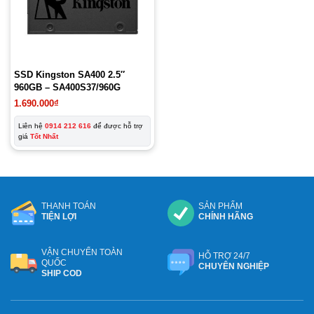
SSD Kingston SA400 2.5″
960GB – SA400S37/960G
1.690.000
₫
Liên hệ
0914 212 616
để được hỗ trợ
giá
Tốt Nhất
THANH TOÁN
SẢN PHẨM
TIỆN LỢI
CHÍNH HÃNG
VẬN CHUYỂN TOÀN
HỖ TRỢ 24/7
QUỐC
CHUYÊN NGHIỆP
SHIP COD