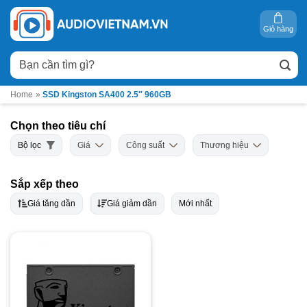
Bỏ
qua
Giỏ hàng
nội
Tìm
dung
kiếm:
Home
»
SSD Kingston SA400 2.5″ 960GB
Chọn theo tiêu chí
Bộ lọc
Giá
Công suất
Thương hiệu
Sắp xếp theo
Giá tăng dần
Giá giảm dần
Mới nhất