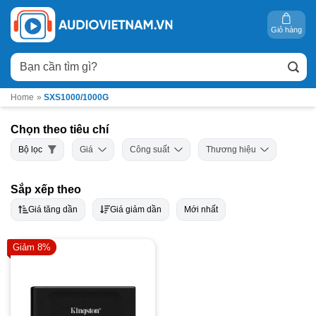
Bỏ
qua
Giỏ hàng
nội
Tìm
dung
kiếm:
Home
»
SXS1000/1000G
Chọn theo tiêu chí
Bộ lọc
Giá
Công suất
Thương hiệu
Sắp xếp theo
Giá tăng dần
Giá giảm dần
Mới nhất
Giảm 8%