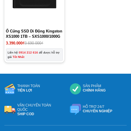
Ổ Cứng SSD Di Động Kingston
XS1000 1TB – SXS1000/1000G
3.390.000
₫
3.690.000
₫
Liên hệ
0914 212 616
để được hỗ trợ
giá
Tốt Nhất
THANH TOÁN
SẢN PHẨM
TIỆN LỢI
CHÍNH HÃNG
VẬN CHUYỂN TOÀN
HỖ TRỢ 24/7
QUỐC
CHUYÊN NGHIỆP
SHIP COD