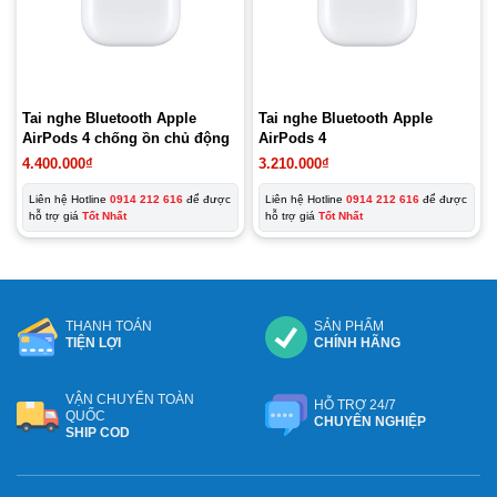
Tai nghe Bluetooth Apple
Tai nghe Bluetooth Apple
AirPods 4 chống ồn chủ động
AirPods 4
4.400.000
₫
3.210.000
₫
Liên hệ Hotline
0914 212 616
để được
Liên hệ Hotline
0914 212 616
để được
hỗ trợ giá
Tốt Nhất
hỗ trợ giá
Tốt Nhất
THANH TOÁN
SẢN PHẨM
TIỆN LỢI
CHÍNH HÃNG
VẬN CHUYỂN TOÀN
HỖ TRỢ 24/7
QUỐC
CHUYÊN NGHIỆP
SHIP COD