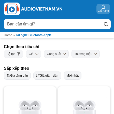
Bỏ
qua
Giỏ hàng
nội
Tìm
dung
kiếm:
Home
»
Tai nghe Bluetooth Apple
Chọn theo tiêu chí
Bộ lọc
Giá
Công suất
Thương hiệu
Sắp xếp theo
Giá tăng dần
Giá giảm dần
Mới nhất