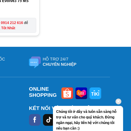
a Evolve3 75 MS
e
0914 212 616
để
á
Tốt Nhất
ỐC
HỖ TRỢ 24/7
CHUYÊN NGHIỆP
ONLINE
SHOPPING
KẾT NỐI VỚI CHÚNG TÔI
Chúng tôi ở đây và luôn sẵn sàng hỗ
trợ và tư vấn cho quý khách. Đừng
ngần ngại, hãy liên hệ với chúng tôi
nếu bạn cần :)