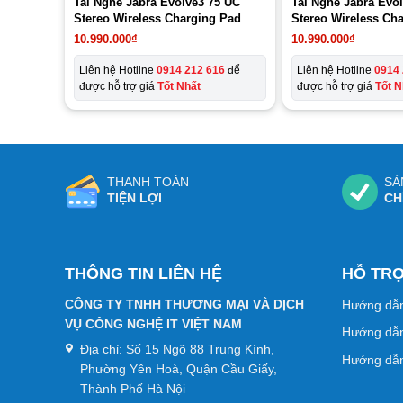
Tai Nghe Jabra Evolve3 75 UC
Tai Nghe Jabra Evo
Stereo Wireless Charging Pad
Stereo Wireless Ch
10.990.000
₫
10.990.000
₫
Liên hệ Hotline
0914 212 616
để
Liên hệ Hotline
0914 
được hỗ trợ giá
Tốt Nhất
được hỗ trợ giá
Tốt N
THANH TOÁN
SẢ
TIỆN LỢI
CH
THÔNG TIN LIÊN HỆ
HỖ TR
CÔNG TY TNHH THƯƠNG MẠI VÀ DỊCH
Hướng dẫ
VỤ CÔNG NGHỆ IT VIỆT NAM
Hướng dẫn
Địa chỉ:
Số 15 Ngõ 88 Trung Kính,
Hướng dẫn
Phường Yên Hoà, Quận Cầu Giấy,
Thành Phố Hà Nội