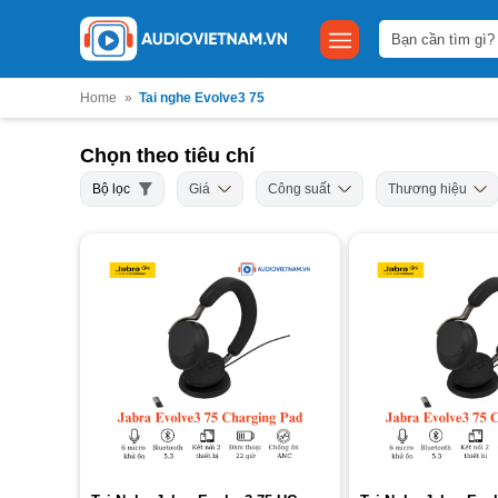
Bỏ
Tìm
qua
kiếm:
nội
dung
Home
»
Tai nghe Evolve3 75
Chọn theo tiêu chí
Bộ lọc
Giá
Công suất
Thương hiệu