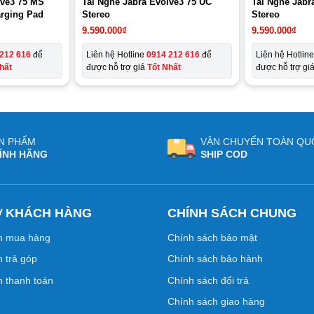
lve3 75 MS
Tai Nghe Jabra Evolve3 75 UC
Tai Nghe Jabr
arging Pad
Stereo
Stereo
9.590.000
₫
9.590.000
₫
212 616
để
Liên hệ Hotline
0914 212 616
để
Liên hệ Hotlin
hất
được hỗ trợ giá
Tốt Nhất
được hỗ trợ gi
N PHẨM
VẬN CHUYỂN TOÀN QU
ÍNH HÃNG
SHIP COD
Ợ KHÁCH HÀNG
CHÍNH SÁCH CHUNG
n mua hàng
Chính sách bảo mật
 trả góp
Chính sách bảo hành
 thanh toán
Chính sách đổi trả
Chính sách giao hàng