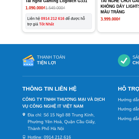
Tai nghe Gaming Logitech G331
TAI NGHE CHƠI G
KHÔNG DÂY LIGHT
Giá
Giá
1.090.000
₫
1.549.000
₫
MÀU TRẮNG
gốc
hiện
là:
tại
Liên hệ
0914 212 616
để được hỗ
3.999.000
₫
1.549.000₫.
là:
trợ giá
Tốt Nhất
1.090.000₫.
THANH TOÁN
SẢ
TIỆN LỢI
CH
THÔNG TIN LIÊN HỆ
HỖ TR
CÔNG TY TNHH THƯƠNG MẠI VÀ DỊCH
Hướng dẫ
VỤ CÔNG NGHỆ IT VIỆT NAM
Hướng dẫn
Địa chỉ:
Số 15 Ngõ 88 Trung Kính,
Hướng dẫn
Phường Yên Hoà, Quận Cầu Giấy,
Thành Phố Hà Nội
Hotline:
0914.212.616