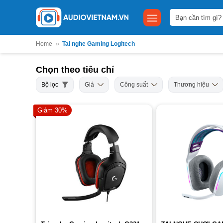
Bỏ
Tìm
qua
kiếm:
nội
dung
Home
»
Tai nghe Gaming Logitech
Chọn theo tiêu chí
Bộ lọc
Giá
Công suất
Thương hiệu
Giảm 30%