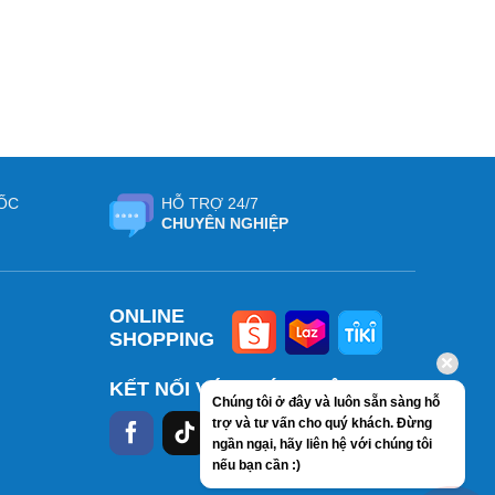
ỐC
HỖ TRỢ 24/7
CHUYÊN NGHIỆP
ONLINE
SHOPPING
KẾT NỐI VỚI CHÚNG TÔI
Chúng tôi ở đây và luôn sẵn sàng hỗ
trợ và tư vấn cho quý khách. Đừng
ngần ngại, hãy liên hệ với chúng tôi
nếu bạn cần :)