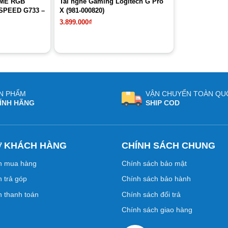
AME RGB
Tai nghe Gaming Logitech G Pro
SPEED G733 –
X (981-000820)
3.899.000
₫
N PHẨM
VẬN CHUYỂN TOÀN QU
ÍNH HÃNG
SHIP COD
Ợ KHÁCH HÀNG
CHÍNH SÁCH CHUNG
n mua hàng
Chính sách bảo mật
 trả góp
Chính sách bảo hành
 thanh toán
Chính sách đổi trả
Chính sách giao hàng