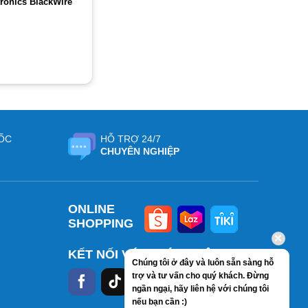
tronics BlackWire
ỐC
HỖ TRỢ 24/7
CHUYÊN NGHIỆP
ONLINE
SHOPPING
KẾT NỐI VỚI CHÚNG TÔI
Chúng tôi ở đây và luôn sẵn sàng hỗ
trợ và tư vấn cho quý khách. Đừng
ngần ngại, hãy liên hệ với chúng tôi
nếu bạn cần :)