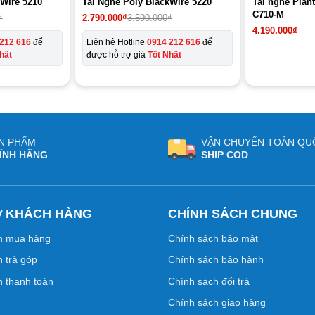
kWire 5210
Tai Nghe Poly BlackWire 5220
Tai nghe Plan
C710-M
₫
2.790.000
₫
3.590.000
₫
4.190.000
₫
212 616
để
Liên hệ Hotline
0914 212 616
để
hất
được hỗ trợ giá
Tốt Nhất
N PHẨM
VẬN CHUYỂN TOÀN QU
ÍNH HÃNG
SHIP COD
Ợ KHÁCH HÀNG
CHÍNH SÁCH CHUNG
n mua hàng
Chính sách bảo mật
 trả góp
Chính sách bảo hành
 thanh toán
Chính sách đổi trả
Chính sách giao hàng