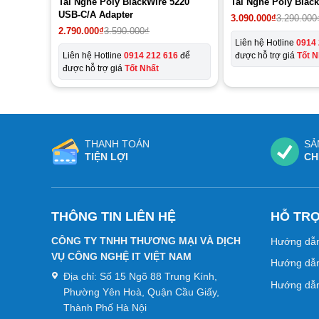
Tai Nghe Poly BlackWire 5220
Tai Nghe Poly Blac
USB-C/A Adapter
3.090.000
₫
3.290.000
Giá
Giá
2.790.000
₫
3.590.000
₫
gốc
hiện
Liên hệ Hotline
0914 
là:
tại
Liên hệ Hotline
0914 212 616
để
được hỗ trợ giá
Tốt N
3.590.000₫.
là:
được hỗ trợ giá
Tốt Nhất
2.790.000₫.
THANH TOÁN
SẢ
TIỆN LỢI
CH
THÔNG TIN LIÊN HỆ
HỖ TR
CÔNG TY TNHH THƯƠNG MẠI VÀ DỊCH
Hướng dẫ
VỤ CÔNG NGHỆ IT VIỆT NAM
Hướng dẫn
Địa chỉ:
Số 15 Ngõ 88 Trung Kính,
Hướng dẫn
Phường Yên Hoà, Quận Cầu Giấy,
Thành Phố Hà Nội