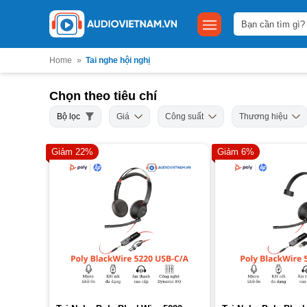
Bỏ
Tìm
qua
kiếm:
nội
dung
Home
»
Tai nghe hội nghị
Chọn theo tiêu chí
Bộ lọc
Giá
Công suất
Thương hiệu
Giảm 22%
Giảm 6%