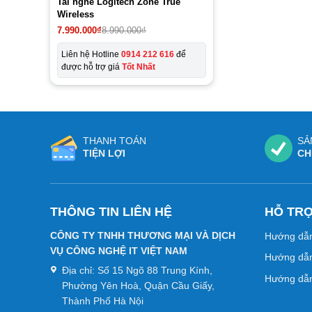
Tai nghe Logitech Zone True
Wireless
Giá
Giá
7.990.000
₫
8.990.000
₫
gốc
hiện
là:
tại
Liên hệ Hotline
0914 212 616
để
8.990.000₫.
là:
được hỗ trợ giá
Tốt Nhất
7.990.000₫.
THANH TOÁN
SẢ
TIỆN LỢI
CH
THÔNG TIN LIÊN HỆ
HỖ TR
CÔNG TY TNHH THƯƠNG MẠI VÀ DỊCH
Hướng dẫ
VỤ CÔNG NGHỆ IT VIỆT NAM
Hướng dẫn
Địa chỉ:
Số 15 Ngõ 88 Trung Kính,
Hướng dẫn
Phường Yên Hoà, Quận Cầu Giấy,
Thành Phố Hà Nội