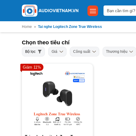
Bỏ
Tìm
qua
kiếm:
nội
dung
Home
»
Tai nghe Logitech Zone True Wireless
Chọn theo tiêu chí
Bộ lọc
Giá
Công suất
Thương hiệu
Giảm 11%