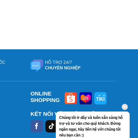
ỐC
HỖ TRỢ 24/7
CHUYÊN NGHIỆP
ONLINE
SHOPPING
KẾT NỐI VỚI CHÚNG TÔI
Chúng tôi ở đây và luôn sẵn sàng hỗ
trợ và tư vấn cho quý khách. Đừng
ngần ngại, hãy liên hệ với chúng tôi
nếu bạn cần :)