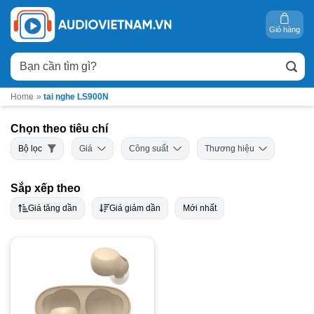
Bỏ
qua
Giỏ hàng
nội
Tìm
dung
kiếm:
Home
»
tai nghe LS900N
Chọn theo tiêu chí
Bộ lọc
Giá
Công suất
Thương hiệu
Sắp xếp theo
Giá tăng dần
Giá giảm dần
Mới nhất