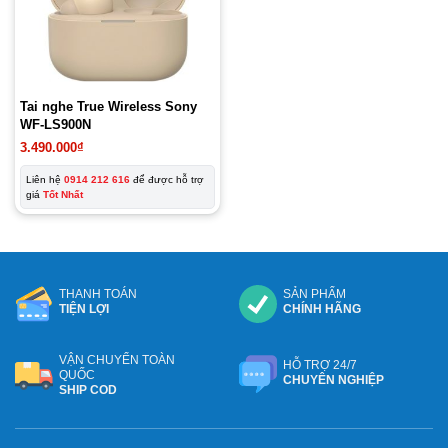
Tai nghe True Wireless Sony
WF-LS900N
3.490.000
₫
Liên hệ
0914 212 616
để được hỗ trợ
giá
Tốt Nhất
THANH TOÁN
SẢN PHẨM
TIỆN LỢI
CHÍNH HÃNG
VẬN CHUYỂN TOÀN
HỖ TRỢ 24/7
QUỐC
CHUYÊN NGHIỆP
SHIP COD