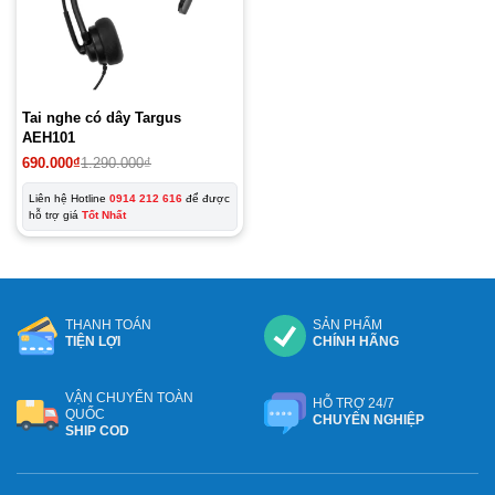
Tai nghe có dây Targus
AEH101
Giá
Giá
690.000
₫
1.290.000
₫
gốc
hiện
là:
tại
Liên hệ Hotline
0914 212 616
để được
1.290.000₫.
là:
hỗ trợ giá
Tốt Nhất
690.000₫.
THANH TOÁN
SẢN PHẨM
TIỆN LỢI
CHÍNH HÃNG
VẬN CHUYỂN TOÀN
HỖ TRỢ 24/7
QUỐC
CHUYÊN NGHIỆP
SHIP COD