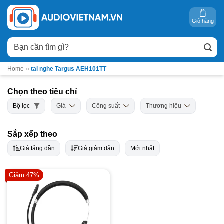
Bỏ
qua
Giỏ hàng
nội
Tìm
dung
kiếm:
Home
»
tai nghe Targus AEH101TT
Chọn theo tiêu chí
Bộ lọc
Giá
Công suất
Thương hiệu
Sắp xếp theo
Giá tăng dần
Giá giảm dần
Mới nhất
Giảm 47%