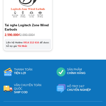
Tai nghe Logitech Zone Wired
Earbuds
2.590.000
₫
2.990.000
₫
Liên hệ Hotline
0914 212 616
để được
hỗ trợ giá
Tốt Nhất
THANH TOÁN
SẢN PHẨM
TIỆN LỢI
CHÍNH HÃNG
VẬN CHUYỂN TOÀN
HỖ TRỢ 24/7
QUỐC
CHUYÊN NGHIỆP
SHIP COD