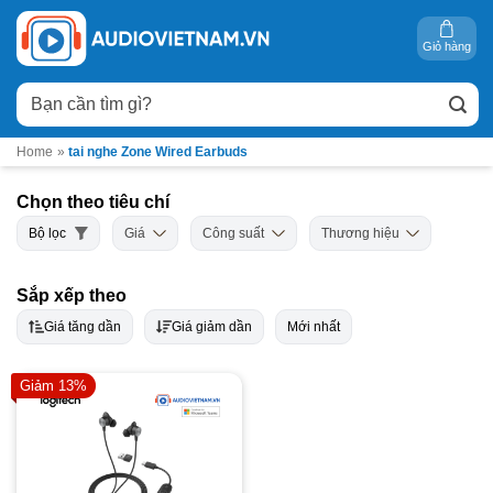
Bỏ
qua
Giỏ hàng
nội
Tìm
dung
kiếm:
Home
»
tai nghe Zone Wired Earbuds
Chọn theo tiêu chí
Bộ lọc
Giá
Công suất
Thương hiệu
Sắp xếp theo
Giá tăng dần
Giá giảm dần
Mới nhất
Giảm 13%