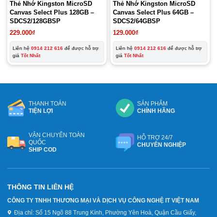
Thẻ Nhớ Kingston MicroSD
Thẻ Nhớ Kingston MicroSD
Canvas Select Plus 128GB –
Canvas Select Plus 64GB –
SDCS2/128GBSP
SDCS2/64GBSP
229.000
₫
129.000
₫
Liên hệ
0914 212 616
để được hỗ trợ
Liên hệ
0914 212 616
để được hỗ trợ
giá
Tốt Nhất
giá
Tốt Nhất
THANH TOÁN
SẢN PHẨM
TIỆN LỢI
CHÍNH HÃNG
VẬN CHUYỂN TOÀN
HỖ TRỢ 24/7
QUỐC
CHUYÊN NGHIỆP
SHIP COD
THÔNG TIN LIÊN HỆ
CÔNG TY TNHH THƯƠNG MẠI VÀ DỊCH VỤ CÔNG NGHỆ IT VIỆT NAM
Địa chỉ:
Số 15 Ngõ 88 Trung Kính, Phường Yên Hoà, Quận Cầu Giấy,