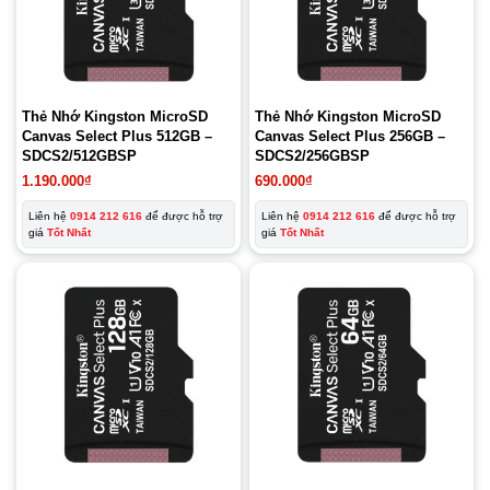
Thẻ Nhớ Kingston MicroSD
Thẻ Nhớ Kingston MicroSD
Canvas Select Plus 512GB –
Canvas Select Plus 256GB –
SDCS2/512GBSP
SDCS2/256GBSP
1.190.000
₫
690.000
₫
Liên hệ
0914 212 616
để được hỗ trợ
Liên hệ
0914 212 616
để được hỗ trợ
giá
Tốt Nhất
giá
Tốt Nhất