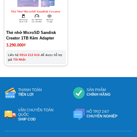
Thẻ nhớ MicroSD Sandisk
Creator 1TB Kèm Adapter
3.290.000
₫
Liên hệ
0914 212 616
để được hỗ trợ
giá
Tốt Nhất
THANH TOÁN
SẢN PHẨM
TIỆN LỢI
CHÍNH HÃNG
VẬN CHUYỂN TOÀN
HỖ TRỢ 24/7
QUỐC
CHUYÊN NGHIỆP
SHIP COD