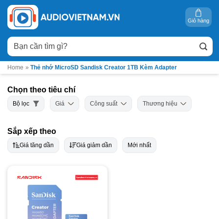
Bỏ
qua
Giỏ hàng
nội
Tìm
dung
kiếm:
Home
»
Thẻ nhớ MicroSD Sandisk Creator 1TB Kèm Adapter
Chọn theo tiêu chí
Bộ lọc
Giá
Công suất
Thương hiệu
Sắp xếp theo
Giá tăng dần
Giá giảm dần
Mới nhất