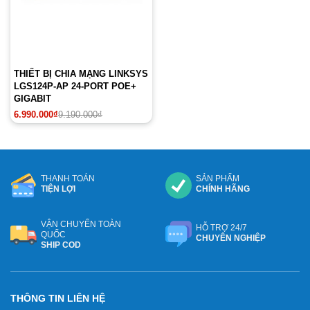
THIẾT BỊ CHIA MẠNG LINKSYS
LGS124P-AP 24-PORT POE+
GIGABIT
Giá
Giá
6.990.000
₫
9.190.000
₫
gốc
hiện
là:
tại
9.190.000₫.
là:
6.990.000₫.
THANH TOÁN
SẢN PHẨM
TIỆN LỢI
CHÍNH HÃNG
VẬN CHUYỂN TOÀN
HỖ TRỢ 24/7
QUỐC
CHUYÊN NGHIỆP
SHIP COD
THÔNG TIN LIÊN HỆ