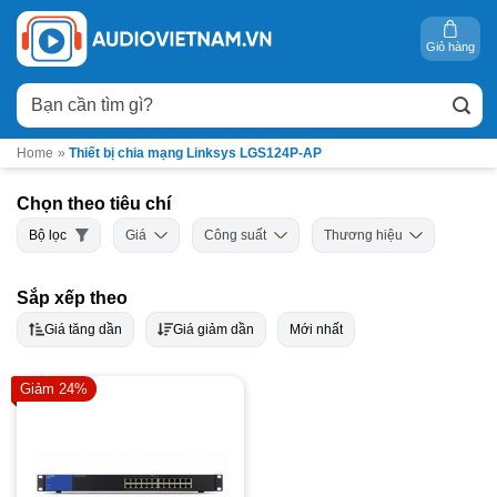
Bỏ
qua
Giỏ hàng
nội
Tìm
dung
kiếm:
Home
»
Thiết bị chia mạng Linksys LGS124P-AP
Chọn theo tiêu chí
Bộ lọc
Giá
Công suất
Thương hiệu
Sắp xếp theo
Giá tăng dần
Giá giảm dần
Mới nhất
Giảm 24%