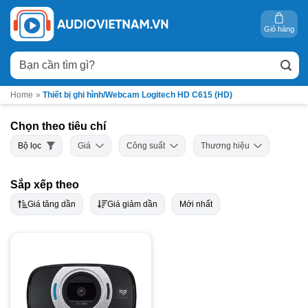
Bỏ
qua
Giỏ hàng
nội
Tìm
dung
kiếm:
Home
»
Thiết bị ghi hình/Webcam Logitech HD C615 (HD)
Chọn theo tiêu chí
Bộ lọc
Giá
Công suất
Thương hiệu
Sắp xếp theo
Giá tăng dần
Giá giảm dần
Mới nhất