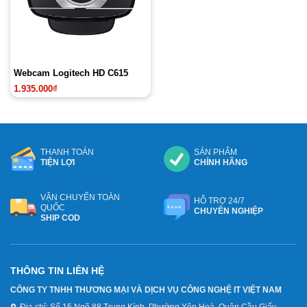
Webcam Logitech HD C615
1.935.000
₫
THANH TOÁN
SẢN PHẨM
TIỆN LỢI
CHÍNH HÃNG
VẬN CHUYỂN TOÀN
HỖ TRỢ 24/7
QUỐC
CHUYÊN NGHIỆP
SHIP COD
THÔNG TIN LIÊN HỆ
CÔNG TY TNHH THƯƠNG MẠI VÀ DỊCH VỤ CÔNG NGHỆ IT VIỆT NAM
Địa chỉ:
Số 15 Ngõ 88 Trung Kính, Phường Yên Hoà, Quận Cầu Giấy,