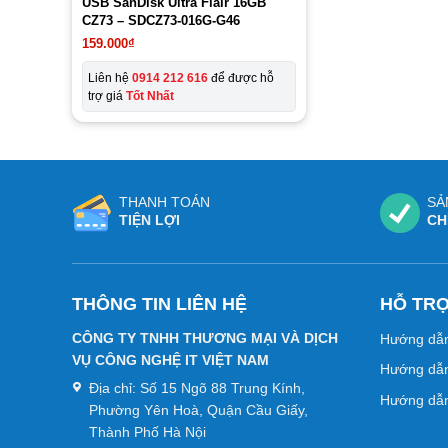
USB SanDisk Ultra Flair 16GB
CZ73 – SDCZ73-016G-G46
159.000
₫
Liên hệ
0914 212 616
để được hỗ
trợ giá
Tốt Nhất
THANH TOÁN
SẢ
TIỆN LỢI
CH
THÔNG TIN LIÊN HỆ
HỖ TR
CÔNG TY TNHH THƯƠNG MẠI VÀ DỊCH
Hướng dẫ
VỤ CÔNG NGHỆ IT VIỆT NAM
Hướng dẫn
Địa chỉ:
Số 15 Ngõ 88 Trung Kính,
Hướng dẫn
Phường Yên Hoà, Quận Cầu Giấy,
Thành Phố Hà Nội