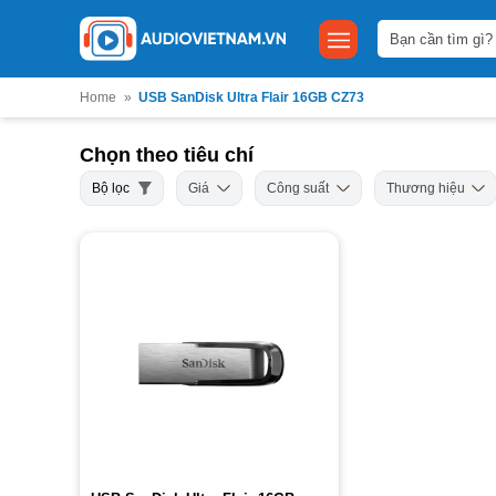
Bỏ
Tìm
qua
kiếm:
nội
dung
Home
»
USB SanDisk Ultra Flair 16GB CZ73
Chọn theo tiêu chí
Bộ lọc
Giá
Công suất
Thương hiệu