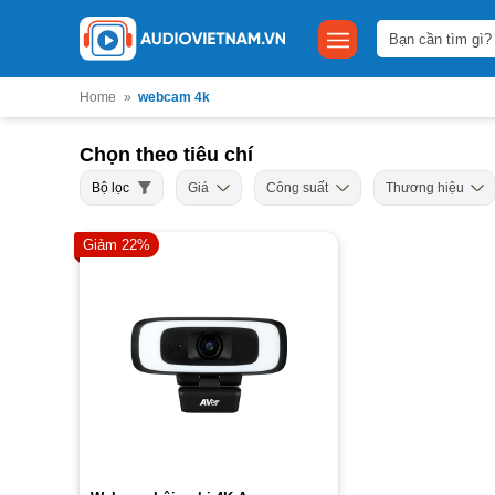
Bỏ
Tìm
qua
kiếm:
nội
dung
Home
»
webcam 4k
Chọn theo tiêu chí
Bộ lọc
Giá
Công suất
Thương hiệu
Giảm 22%