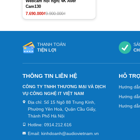
Webcam hội nghị 4K Aver
Cam130
Giá
Giá
7.690.000
₫
9.900.000
₫
gốc
hiện
là:
tại
9.900.000₫.
là:
7.690.000₫.
THANH TOÁN
SẢ
TIỆN LỢI
CH
THÔNG TIN LIÊN HỆ
HỖ TR
CÔNG TY TNHH THƯƠNG MẠI VÀ DỊCH
Hướng dẫ
VỤ CÔNG NGHỆ IT VIỆT NAM
Hướng dẫn
Địa chỉ:
Số 15 Ngõ 88 Trung Kính,
Hướng dẫn
Phường Yên Hoà, Quận Cầu Giấy,
Thành Phố Hà Nội
Hotline:
0914.212.616
Email:
kinhdoanh@audiovietnam.vn